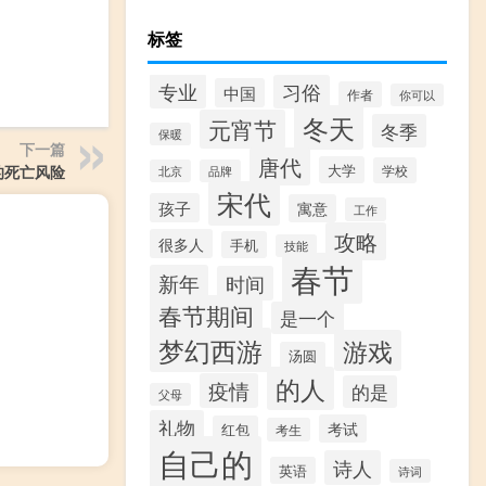
标签
专业
习俗
中国
作者
你可以
冬天
元宵节
冬季
保暖
下一篇
唐代
大学
的死亡风险
学校
北京
品牌
宋代
孩子
寓意
工作
攻略
很多人
手机
技能
春节
新年
时间
春节期间
是一个
梦幻西游
游戏
汤圆
的人
疫情
的是
父母
礼物
考试
红包
考生
自己的
诗人
英语
诗词