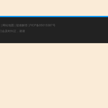
章
|
网站地图
|
疑难解答
沪ICP备05015387号
，我们会及时纠正，谢谢