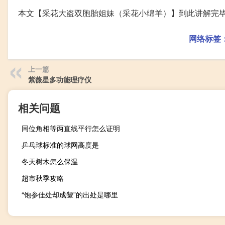
本文【采花大盗双胞胎姐妹（采花小绵羊）】到此讲解完
网络标签
上一篇
紫薇星多功能理疗仪
相关问题
同位角相等两直线平行怎么证明
乒乓球标准的球网高度是
冬天树木怎么保温
超市秋季攻略
“饱参佳处却成颦”的出处是哪里