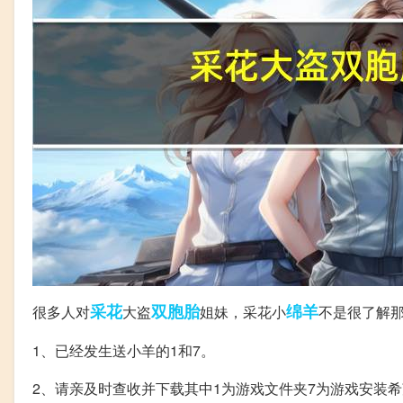
采花
双胞胎
绵羊
很多人对
大盗
姐妹，采花小
不是很了解
1、已经发生送小羊的1和7。
2、请亲及时查收并下载其中1为游戏文件夹7为游戏安装