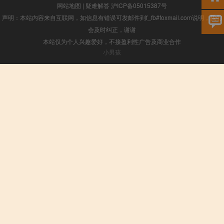
网站地图
|
疑难解答
沪ICP备05015387号
声明：本站内容来自互联网，如信息有错误可发邮件到f_fb#foxmail.com说明，我们
会及时纠正，谢谢
本站仅为个人兴趣爱好，不接盈利性广告及商业合作
小男孩