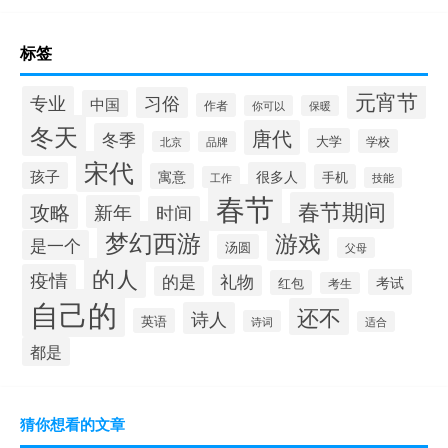
标签
元宵节
专业
习俗
中国
作者
你可以
保暖
冬天
唐代
冬季
大学
学校
北京
品牌
宋代
孩子
很多人
寓意
手机
工作
技能
春节
春节期间
攻略
新年
时间
梦幻西游
游戏
是一个
汤圆
父母
的人
疫情
礼物
的是
考试
红包
考生
自己的
还不
诗人
英语
诗词
适合
都是
猜你想看的文章