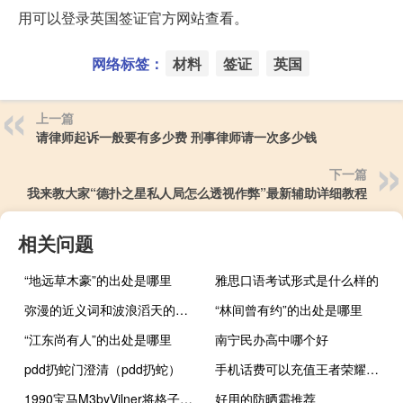
用可以登录英国签证官方网站查看。
网络标签：
材料
签证
英国
上一篇
请律师起诉一般要有多少费 刑事律师请一次多少钱
下一篇
我来教大家“德扑之星私人局怎么透视作弊”最新辅助详细教程
相关问题
“地远草木豪”的出处是哪里
雅思口语考试形式是什么样的
弥漫的近义词和波浪滔天的反义词
“林间曾有约”的出处是哪里
“江东尚有人”的出处是哪里
南宁民办高中哪个好
pdd扔蛇门澄清（pdd扔蛇）
手机话费可以充值王者荣耀吗（手机话费可以买什么）
1990宝马M3byVilner将格子呢与E36M3的发动机相结合
好用的防晒霜推荐