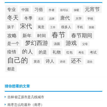
元宵节
专业
习俗
中国
作者
你可以
保暖
冬天
唐代
冬季
大学
学校
北京
品牌
宋代
孩子
很多人
寓意
手机
工作
技能
春节
春节期间
攻略
新年
时间
梦幻西游
游戏
是一个
汤圆
父母
的人
疫情
礼物
的是
考试
红包
考生
自己的
还不
诗人
英语
诗词
适合
都是
猜你想看的文章
吉林省辽源市是几线城市
南枣怎么吃最补（南枣）