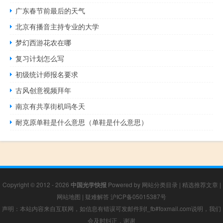
广东春节前最后的天气
北京有播音主持专业的大学
梦幻西游花农在哪
复习计划怎么写
初级统计师报名要求
古风创意视频拜年
南京有共享街机吗冬天
耐克原单鞋是什么意思（单鞋是什么意思）
Copyright © 2012 - 2026
中国光学快报
Powered by
网站分类目录
|
精选推荐文章
|
网站地图
|
疑难解答
沪ICP备05015387号
声明：本站内容来自互联网，如信息有错误可发邮件到f_fb#foxmail.com说明，我们
会及时纠正，谢谢