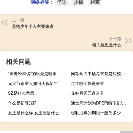
网络标签：
但这
步幅
距离
上一篇
美德少年个人主要事迹
下一篇
僝工意思是什么
相关问题
“奔走经年债”的出处是哪里
同等学力申硕考试都是院校组织的吗
元宵节跟家人如何庆祝新年
过年哪个快递最难
SZ是什么意思
花好月圆元宵道具
什么是初等矩阵
迪士尼计划为DPEP部门投入600亿美元资本开支
女王是什么样 女王控是什么意思
强制戒毒的期限一般为多少时间