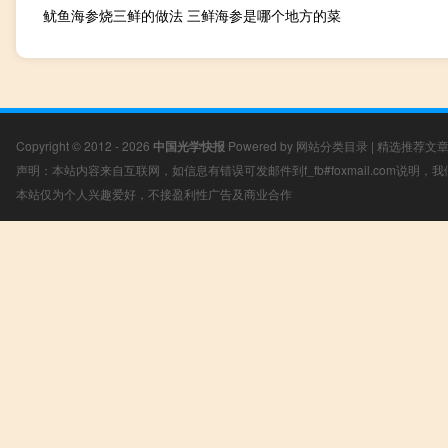
鱿鱼海参烧三鲜的做法 三鲜海参是哪个地方的菜
Copyright © 2012 - 2026
中国光学快报
Powered by
网站分类目录
|
精选推荐文
声明：本站内容来自互联网，如信息有错误可发邮件到f_fb#foxmail.com说明
本站仅为个人兴趣爱好，不接盈利性广告及商业合作