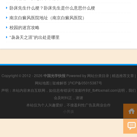
卧床先生什么梗？卧床先生是什么意思什么梗
南京白癜风医院地址（南京白癜风医院）
校园的迷宫攻略
“袅袅天之涯”的出处是哪里
Copyright © 2012 - 2026
中国光学快报
Powered by
网站分类目录
|
精选推荐文章
|
网站地图
|
疑难解答
沪ICP备05015387号
声明：本站内容来自互联网，如信息有错误可发邮件到f_fb#foxmail.com说明，我们
会及时纠正，谢谢
本站仅为个人兴趣爱好，不接盈利性广告及商业合作
小男孩