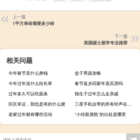
上一篇
1平方单砖墙要多少砖
下一篇
美国硕士留学专业推荐
相关问题
今年春节卖什么挣钱
盒子男孩攻略
今年过年送什么给长辈
春节返乡回家年底买房吗
过年多久可以吃面条
独生子过年怎么走亲戚
区区幸运，我也是有的什么梗
三星手机自带的所有铃声在哪里找
老家过年都有哪些活动
“小待新酒熟”的出处是哪里
☚