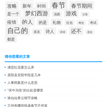
春节
春节期间
攻略
新年
时间
梦幻西游
游戏
是一个
汤圆
父母
的人
疫情
礼物
的是
考试
红包
考生
自己的
还不
诗人
英语
诗词
适合
都是
猜你想看的文章
满堂红花要怎么养
原阳县安阳学院是几本
人事档案是什么意思
“宋中兴段”的出处是哪里
诛仙仙青云细节攻略
兰州有哪些快递春节不停发