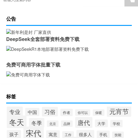
公告
DeepSeek全套部署资料免费下载
免费可商用字体批量下载
标签
元宵节
专业
习俗
中国
作者
你可以
保暖
冬天
唐代
冬季
大学
学校
北京
品牌
宋代
孩子
很多人
寓意
手机
工作
技能