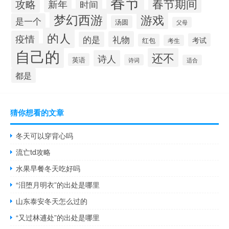
春节
春节期间
攻略
新年
时间
梦幻西游
游戏
是一个
汤圆
父母
的人
疫情
礼物
的是
考试
红包
考生
自己的
还不
诗人
英语
诗词
适合
都是
猜你想看的文章
冬天可以穿背心吗
流亡td攻略
水果早餐冬天吃好吗
“泪堕月明衣”的出处是哪里
山东泰安冬天怎么过的
“又过林逋处”的出处是哪里