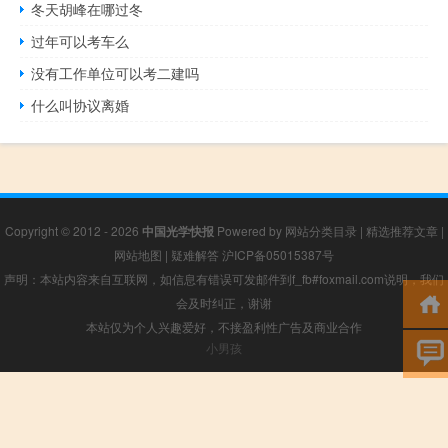
冬天胡峰在哪过冬
过年可以考车么
没有工作单位可以考二建吗
什么叫协议离婚
Copyright © 2012 - 2026
中国光学快报
Powered by
网站分类目录
|
精选推荐文章
|
网站地图
|
疑难解答
沪ICP备05015387号
声明：本站内容来自互联网，如信息有错误可发邮件到f_fb#foxmail.com说明，我们
会及时纠正，谢谢
本站仅为个人兴趣爱好，不接盈利性广告及商业合作
小男孩