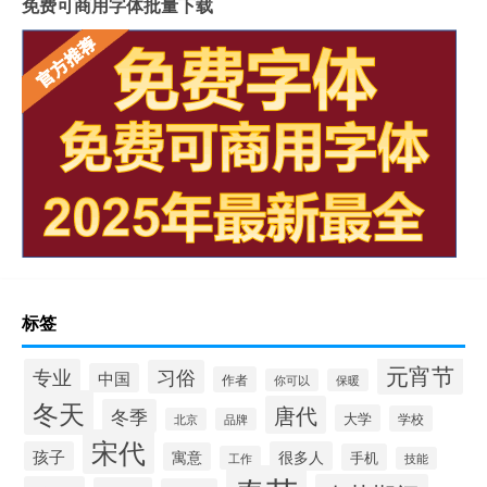
免费可商用字体批量下载
标签
元宵节
专业
习俗
中国
作者
你可以
保暖
冬天
唐代
冬季
大学
学校
北京
品牌
宋代
孩子
很多人
寓意
手机
工作
技能