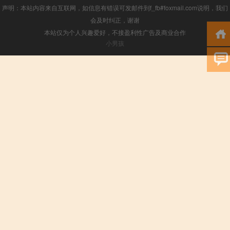
声明：本站内容来自互联网，如信息有错误可发邮件到f_fb#foxmail.com说明，我们
会及时纠正，谢谢
本站仅为个人兴趣爱好，不接盈利性广告及商业合作
小男孩