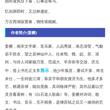
因向凌风台下看，心事还将与。
忆别庾郎时，又过林逋处。
万古西湖寂寞春，惆怅谁能赋。
作者简介(姜夔)
姜夔，南宋文学家、音乐家。人品秀拔，体态清莹，气貌
若不胜衣，望之若神仙中人。往来鄂、赣、皖、苏、浙
间，与诗人词家杨万里、范成大、辛弃疾等交游。庆元
雅乐
中，曾上书乞正太常
，他少年孤贫，屡试不第，终生
未仕，一生转徙江湖，靠卖字和朋友接济为生。他多才多
艺，精通音律，能自度曲，其词格律严密。其作品素以空
灵含蓄著称，有《白石道人歌曲》等。姜夔对诗词、散
文、书法、音乐，无不精善，是继苏轼之后又一难得的艺
术全才。