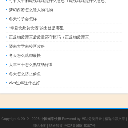
竹节人中的虎视眈眈是什么意思（虎视眈眈是什么意思）
梦幻西游怎么送人物礼物
冬天竹子会怎样
“幸君饮此勿饮酒”的出处是哪里
正反物质湮灭后质量还守恒吗（正反物质湮灭）
暨南大学南校区攻略
冬天怎么踮脚最快
大年三十怎么贴红纸好看
冬天怎么防止偷鱼
vivo过年送什么好
Copyright © 2012 - 2026
中国光学快报
Powered by
网站分类目录
|
精选推荐文章
|
网站地图
|
疑难解答
沪ICP备05015387号