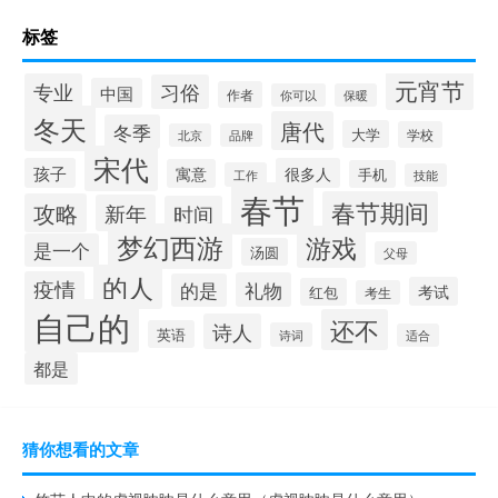
标签
元宵节
专业
习俗
中国
作者
你可以
保暖
冬天
唐代
冬季
大学
学校
北京
品牌
宋代
孩子
很多人
寓意
手机
工作
技能
春节
春节期间
攻略
新年
时间
梦幻西游
游戏
是一个
汤圆
父母
的人
疫情
礼物
的是
考试
红包
考生
自己的
还不
诗人
英语
诗词
适合
都是
猜你想看的文章