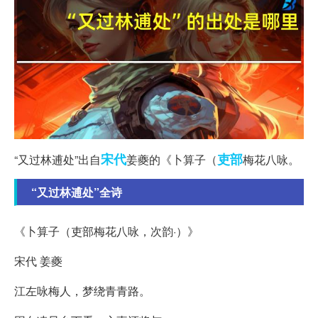
宋代
吏部
“又过林逋处”出自
姜夔的《卜算子（
梅花八咏。
“又过林逋处”全诗
《卜算子（吏部梅花八咏，次韵·）》
宋代 姜夔
江左咏梅人，梦绕青青路。