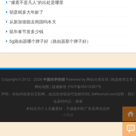
“鬳斋不是凡人”的出处是哪里
胡彦斌多大年龄了
从新加坡能去韩国吗冬天
鼠年春节发多少钱
5g路由器哪个牌子好（路由器那个牌子好）
Copyright © 2012 - 2026
中国光学快报
Powered by
网站分类目录
|
精选推荐文章
|
网站地图
|
疑难解答
沪ICP备05015387号
声明：本站内容来自互联网，如信息有错误可发邮件到f_fb#foxmail.com说明，我们
会及时纠正，谢谢
本站仅为个人兴趣爱好，不接盈利性广告及商业合作
小男孩