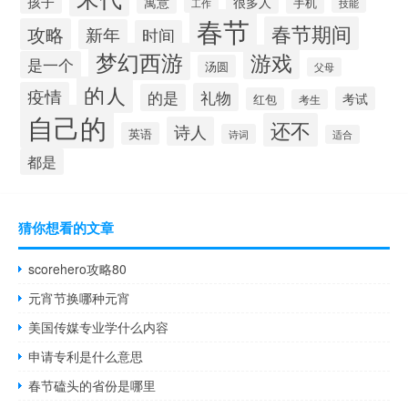
孩子
很多人
寓意
手机
工作
技能
春节
春节期间
攻略
新年
时间
梦幻西游
游戏
是一个
汤圆
父母
的人
疫情
礼物
的是
考试
红包
考生
自己的
还不
诗人
英语
诗词
适合
都是
猜你想看的文章
scorehero攻略80
元宵节换哪种元宵
美国传媒专业学什么内容
申请专利是什么意思
春节磕头的省份是哪里