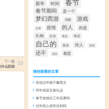
春节
新年
时间
春节期间
是一个
梦幻西游
游戏
汤圆
的人
疫情
的是
父母
礼物
考试
红包
考生
自己的
诗人
英语
诗词
还不
都是
适合
下一篇
有什么区别
猜你想看的文章
你说过年能干嘛英文
拜年就是互换礼品
春节放假比工作还累吗
过年找人借车吉利吗