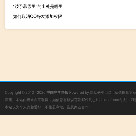
“跂予暮霞里”的出处是哪里
如何取消QQ好友添加权限
Copyright © 2012 - 2026
中国光学快报
Powered by
网站分类目录
|
精选推荐文
声明：本站内容来自互联网，如信息有错误可发邮件到f_fb#foxmail.com说明
本站仅为个人兴趣爱好，不接盈利性广告及商业合作