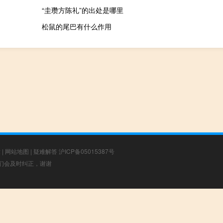
“圭瓒方陈礼”的出处是哪里
松鼠的尾巴有什么作用
章
|
网站地图
|
疑难解答
沪ICP备05015387号
，我们会及时纠正，谢谢