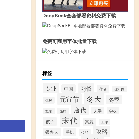
DeepSeek全套部署资料免费下载
免费可商用字体批量下载
标签
专业
习俗
中国
作者
你可以
冬天
元宵节
冬季
保暖
唐代
大学
学校
北京
品牌
宋代
孩子
寓意
工作
攻略
很多人
手机
技能