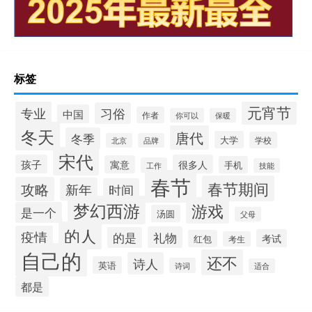
标签
元宵节
专业
习俗
中国
作者
你可以
保暖
冬天
唐代
冬季
大学
学校
北京
品牌
宋代
孩子
很多人
寓意
手机
工作
技能
春节
春节期间
攻略
新年
时间
梦幻西游
游戏
是一个
汤圆
父母
的人
疫情
礼物
的是
考试
红包
考生
自己的
还不
诗人
英语
诗词
适合
都是