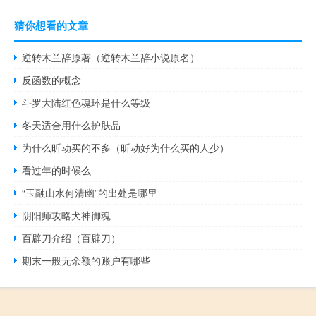
猜你想看的文章
逆转木兰辞原著（逆转木兰辞小说原名）
反函数的概念
斗罗大陆红色魂环是什么等级
冬天适合用什么护肤品
为什么昕动买的不多（昕动好为什么买的人少）
看过年的时候么
“玉融山水何清幽”的出处是哪里
阴阳师攻略犬神御魂
百辟刀介绍（百辟刀）
期末一般无余额的账户有哪些