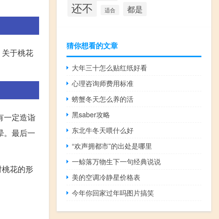
还不
都是
适合
猜你想看的文章
，关于桃花
大年三十怎么贴红纸好看
心理咨询师费用标准
螃蟹冬天怎么养的活
黑saber攻略
有一定造诣
东北牛冬天喂什么好
晕。最后一
“欢声拥都市”的出处是哪里
一鲸落万物生下一句经典说说
对桃花的形
美的空调冷静星价格表
今年你回家过年吗图片搞笑