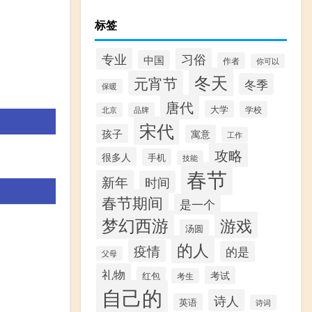
标签
专业
习俗
中国
作者
你可以
冬天
元宵节
冬季
保暖
唐代
大学
学校
北京
品牌
宋代
孩子
寓意
工作
攻略
很多人
手机
技能
春节
新年
时间
春节期间
是一个
梦幻西游
游戏
汤圆
的人
疫情
的是
父母
礼物
考试
红包
考生
自己的
诗人
英语
诗词