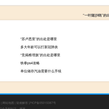
“一叶随沙鸥”的
“苏卢悉里”的出处是哪里
多大年龄可以打新冠肺炎
“竞揭椎埋旗”的出处是哪里
铁拳ps4攻略
单位储存汽油需要什么手续
章
|
网站地图
|
疑难解答
沪ICP备05015387号
，我们会及时纠正，谢谢