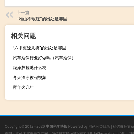
上一篇
“唯山不瑕疪”的出处是哪里
相关问题
“六甲更逢儿换”的出处是哪里
汽车延保行业好做吗（汽车延保）
泷泽萝拉哒什么梗
冬天溜冰教程视频
拜年火几年
Copyright © 2012 - 2026
中国光学快报
Powered by
网站分类目录
|
精选推荐文
声明：本站内容来自互联网，如信息有错误可发邮件到f_fb#foxmail.com说明