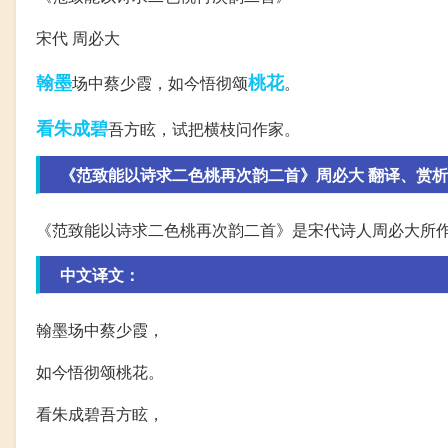
宋代 周必大
翰墨
桃花
场中蔡少霞，如今悟彻颂
。
看朱成碧
吾方眩，试把横枝问作家。
《范致能以诗求二色桃再次韵二首》周必大 翻译、赏
《范致能以诗求二色桃再次韵二首》是宋代诗人周必大所
中文译文：
翰墨场中蔡少霞，
如今悟彻颂桃花。
看朱成碧吾方眩，