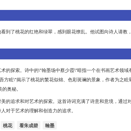
他看到了桃花的红艳和绿翠，感到眼花缭乱。他试图向诗人请教
术的探索。诗中的\"翰墨场中蔡少霞\"暗指一个在书画艺术领域
碧吾方眩\"揭示了桃花的繁花似锦、色彩斑斓的景象，作者为之眩
美的奥秘。
对美的追求和对艺术的探索。这首诗词充满了诗意和意境，通过
诗人对于艺术的理解和创造力的追求。
桃花
看朱成碧
翰墨