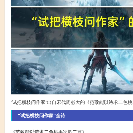
“试把横枝问作家”出自宋代周必大的《范致能以诗求二色
“试把横枝问作家”全诗
《范致能以诗求二色桃再次韵二首》