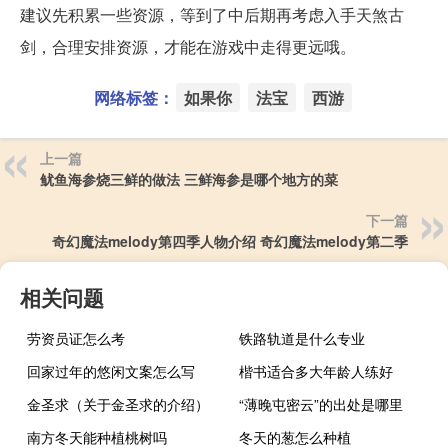
建议先积累一些资源，等到了中后期再考虑入手天煞古
剑，合理安排资源，才能在游戏中走得更远哦。
网络标签：
如果你
法宝
西游
上一篇
鱿鱼海参烧三鲜的做法 三鲜海参是哪个地方的菜
下一篇
奇幻魔法melody第四季人物介绍 奇幻魔法melody第二季
相关问题
劳资员证怎么考
铁路轨道是什么专业
回家过年的悠闲文案怎么写
楷书适合多大年龄人练好
金圣求（关于金圣求的介绍）
“薄晚屯密云”的出处是哪里
南方冬天能种植桃树吗
冬天的葱怎么种植