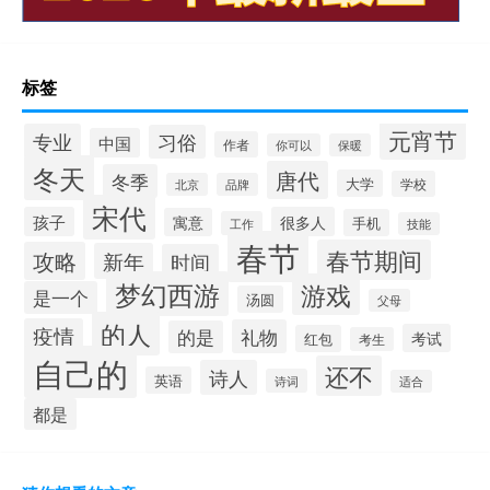
标签
元宵节
专业
习俗
中国
作者
你可以
保暖
冬天
唐代
冬季
大学
学校
北京
品牌
宋代
孩子
很多人
寓意
手机
工作
技能
春节
春节期间
攻略
新年
时间
梦幻西游
游戏
是一个
汤圆
父母
的人
疫情
礼物
的是
考试
红包
考生
自己的
还不
诗人
英语
诗词
适合
都是