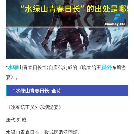
水绿
员外
“
山青春日长”出自唐代刘威的《晚春陪王
东塘游
宴》。
“水绿山青春日长”全诗
《晚春陪王员外东塘游宴》
唐代 刘威
水绿山青春日长，政成因暇泛回塘。