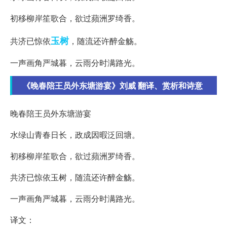
初移柳岸笙歌合，欲过蘋洲罗绮香。
玉树
共济已惊依
，随流还许醉金觞。
一声画角严城暮，云雨分时满路光。
《晚春陪王员外东塘游宴》刘威 翻译、赏析和诗意
晚春陪王员外东塘游宴
水绿山青春日长，政成因暇泛回塘。
初移柳岸笙歌合，欲过蘋洲罗绮香。
共济已惊依玉树，随流还许醉金觞。
一声画角严城暮，云雨分时满路光。
译文：