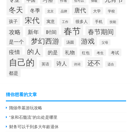
作者
你可以
保暖
冬天
唐代
冬季
大学
学校
北京
品牌
宋代
孩子
很多人
寓意
手机
工作
技能
春节
春节期间
攻略
新年
时间
梦幻西游
游戏
是一个
汤圆
父母
的人
疫情
礼物
的是
考试
红包
考生
自己的
还不
诗人
英语
诗词
适合
都是
猜你想看的文章
隋炀帝墓游玩攻略
“泉和石髓流”的出处是哪里
财务可以干到多大年龄退休