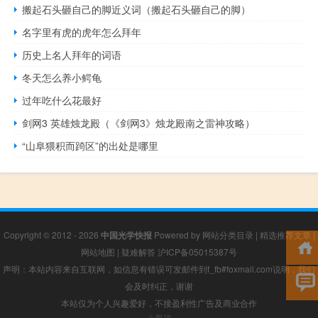
搬起石头砸自己的脚近义词（搬起石头砸自己的脚）
名字里有虎的虎年怎么拜年
历史上名人拜年的词语
冬天怎么养小鳄龟
过年吃什么花最好
剑网3 英雄烛龙殿（《剑网3》烛龙殿南之雷神攻略）
“山阜猥积而踦区”的出处是哪里
Copyright © 2012 - 2026
中国光学快报
Powered by
网站分类目录
|
精选推荐文章
|
网站地图
|
疑难解答
沪ICP备05015387号
声明：本站内容来自互联网，如信息有错误可发邮件到f_fb#foxmail.com说明，我们
会及时纠正，谢谢
本站仅为个人兴趣爱好，不接盈利性广告及商业合作
小男孩