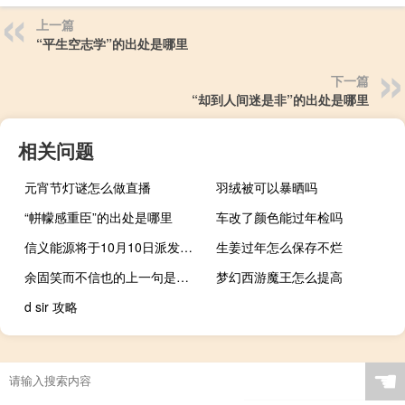
上一篇
“平生空志学”的出处是哪里
下一篇
“却到人间迷是非”的出处是哪里
相关问题
元宵节灯谜怎么做直播
羽绒被可以暴晒吗
“帡幪感重臣”的出处是哪里
车改了颜色能过年检吗
信义能源将于10月10日派发中期股息每股0.034港元
生姜过年怎么保存不烂
余固笑而不信也的上一句是什么
梦幻西游魔王怎么提高
d sir 攻略
☚