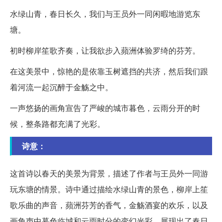
水绿山青，春日长久，我们与王员外一同闲暇地游览东
塘。
初时柳岸笙歌齐奏，让我欲步入蘋洲体验罗绮的芬芳。
在这美景中，惊艳的是依靠玉树遮挡的共济，然后我们跟
着河流一起沉醉于金觞之中。
一声悠扬的画角宣告了严峻的城市暮色，云雨分开的时
候，整条路都充满了光彩。
诗意：
这首诗以春天的美景为背景，描述了作者与王员外一同游
玩东塘的情景。诗中通过描绘水绿山青的景色，柳岸上笙
歌乐曲的声音，蘋洲芬芳的香气，金觞酒宴的欢乐，以及
画角声中暮色临城和云雨时分的变幻光彩，展现出了春日