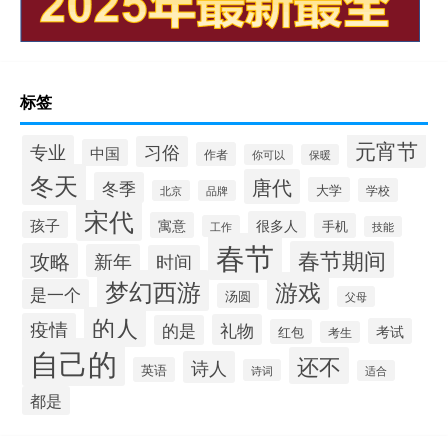
标签
元宵节
专业
习俗
中国
作者
你可以
保暖
冬天
唐代
冬季
大学
学校
北京
品牌
宋代
孩子
很多人
寓意
手机
工作
技能
春节
春节期间
攻略
新年
时间
梦幻西游
游戏
是一个
汤圆
父母
的人
疫情
礼物
的是
考试
红包
考生
自己的
还不
诗人
英语
诗词
适合
都是