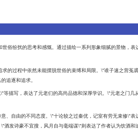
和世俗纷扰的思考和感慨。通过描绘一系列形象细腻的景物，表
追求的过程中依然未能摆脱世俗的束缚和局限。\"谁子速之营菟裘
名的追逐和追求。
蛟虬\"等描写，表达了元老们的高尚品德和深厚学识。\"元老之门几
意、自由的不同态度。\"十论较之过秦优，记室有劳无束修\"表
\"酒发诗豪不宜搜，风月自与毫端谋\"则表达了作者认为饮酒和