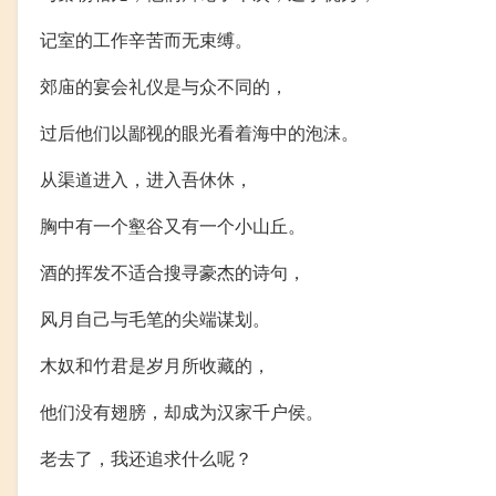
记室的工作辛苦而无束缚。
郊庙的宴会礼仪是与众不同的，
过后他们以鄙视的眼光看着海中的泡沫。
从渠道进入，进入吾休休，
胸中有一个壑谷又有一个小山丘。
酒的挥发不适合搜寻豪杰的诗句，
风月自己与毛笔的尖端谋划。
木奴和竹君是岁月所收藏的，
他们没有翅膀，却成为汉家千户侯。
老去了，我还追求什么呢？