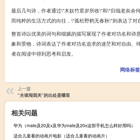
最后几句诗，作者通过\"木奴竹君岁所收\"和\"归哉老矣余
而纯粹的生活方式的向往，\"孤松野鹤无春秋\"则表达了
整首诗以优美的词句和细腻的描写展现了作者对功名和诗
象和景物，诗词表达了作者对功名追求的迷茫和对自由、
者在阅读中得到思考和启发。
网络标签
上一篇
“夫谁闯我关”的出处是哪里
相关问题
华为（mate及20及x及华为mate及20x这部手机怎么样好用吗）
适合儿童看的动画片电影（适合儿童看的动画片）