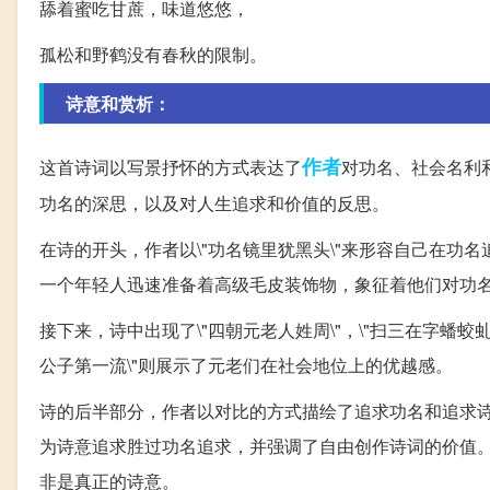
舔着蜜吃甘蔗，味道悠悠，
孤松和野鹤没有春秋的限制。
诗意和赏析：
作者
这首诗词以写景抒怀的方式表达了
对功名、社会名利
功名的深思，以及对人生追求和价值的反思。
在诗的开头，作者以\"功名镜里犹黑头\"来形容自己在功名
一个年轻人迅速准备着高级毛皮装饰物，象征着他们对功
接下来，诗中出现了\"四朝元老人姓周\"，\"扫三在字蟠
公子第一流\"则展示了元老们在社会地位上的优越感。
诗的后半部分，作者以对比的方式描绘了追求功名和追求诗
为诗意追求胜过功名追求，并强调了自由创作诗词的价值。
非是真正的诗意。