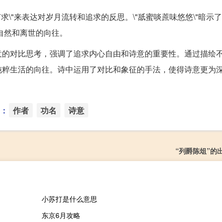
何求\"来表达对岁月流转和追求的反思。\"舐蜜啖蔗味悠悠\"暗示
对自然和离世的向往。
意的对比思考，强调了追求内心自由和诗意的重要性。通过描绘
纯粹生活的向往。诗中运用了对比和象征的手法，使得诗意更为
：
作者
功名
诗意
“列爵陈俎”的
小苏打是什么意思
东京6月攻略