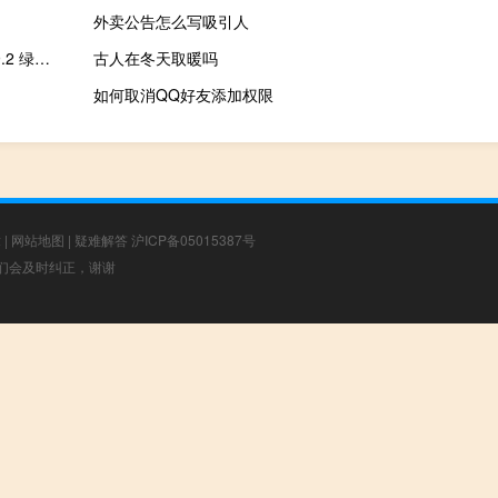
外卖公告怎么写吸引人
剑士三十项修改器 V0.69.2 绿色免费版（剑士三十项修改器 V0.69.2 绿色免费版功能简介）
古人在冬天取暖吗
如何取消QQ好友添加权限
章
|
网站地图
|
疑难解答
沪ICP备05015387号
，我们会及时纠正，谢谢