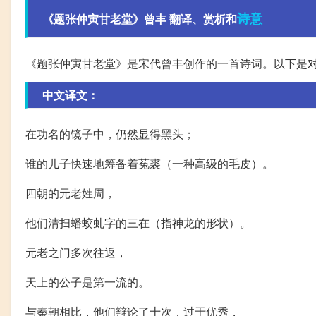
诗意
《题张仲寅甘老堂》曾丰 翻译、赏析和
《题张仲寅甘老堂》是宋代曾丰创作的一首诗词。以下是
中文译文：
在功名的镜子中，仍然显得黑头；
谁的儿子快速地筹备着菟裘（一种高级的毛皮）。
四朝的元老姓周，
他们清扫蟠蛟虬字的三在（指神龙的形状）。
元老之门多次往返，
天上的公子是第一流的。
与秦朝相比，他们辩论了十次，过于优秀，