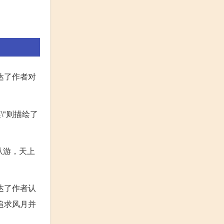
达了作者对
\"则描绘了
从游，天上
达了作者认
追求风月并