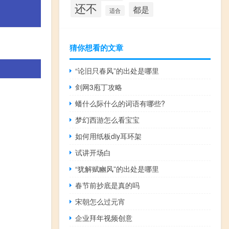
还不
都是
适合
猜你想看的文章
“论旧只春风”的出处是哪里
剑网3庖丁攻略
蟠什么际什么的词语有哪些?
梦幻西游怎么看宝宝
如何用纸板diy耳环架
试讲开场白
“犹解赋豳风”的出处是哪里
春节前抄底是真的吗
宋朝怎么过元宵
企业拜年视频创意