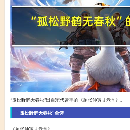
“孤松野鹤无春秋”出自宋代曾丰的《题张仲寅甘老堂》。
“孤松野鹤无春秋”全诗
《题张仲寅甘老堂》