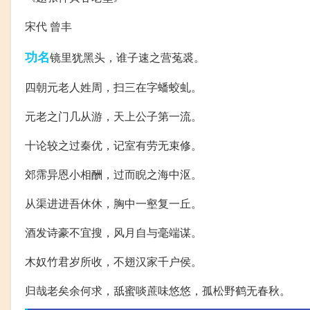
宋代 曾丰
功名
镜里犹黑头，谁子速之营菟裘。
四朝元老人姓周，扫三在字蟠蛟虬。
元老之门几从游，天上公子第一流。
十论较之过秦优，记室有劳无束修。
郊霈异恩小相酬，过而睨之海中沤。
从渠进进吾休休，胸中一壑复一丘。
酒发诗豪不宜搜，风月自与毫端谋。
木奴竹君岁所收，不翅汉家千户侯。
归哉老矣余何求，舐蜜啖蔗味悠悠，孤松野鹤无春秋。