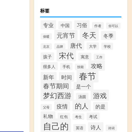
标签
专业
习俗
中国
作者
你可以
冬天
元宵节
冬季
保暖
唐代
大学
学校
北京
品牌
宋代
孩子
寓意
工作
攻略
很多人
手机
技能
春节
新年
时间
春节期间
是一个
梦幻西游
游戏
汤圆
的人
疫情
的是
父母
礼物
考试
红包
考生
自己的
诗人
英语
诗词