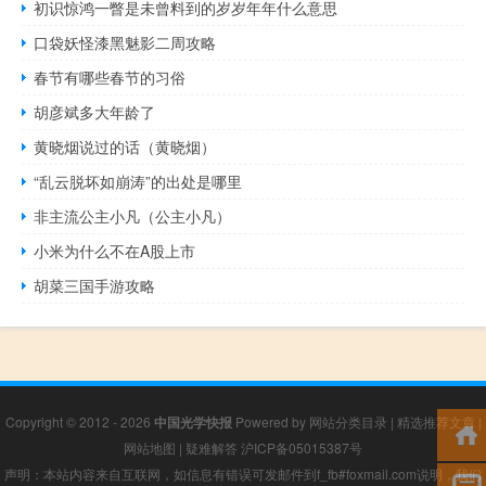
初识惊鸿一瞥是未曾料到的岁岁年年什么意思
口袋妖怪漆黑魅影二周攻略
春节有哪些春节的习俗
胡彦斌多大年龄了
黄晓烟说过的话（黄晓烟）
“乱云脱坏如崩涛”的出处是哪里
非主流公主小凡（公主小凡）
小米为什么不在A股上市
胡菜三国手游攻略
Copyright © 2012 - 2026
中国光学快报
Powered by
网站分类目录
|
精选推荐文章
|
网站地图
|
疑难解答
沪ICP备05015387号
声明：本站内容来自互联网，如信息有错误可发邮件到f_fb#foxmail.com说明，我们