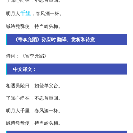
千里
明月人
，春风酒一杯。
缄诗凭驿使，持当岭头梅。
《寄李允蹈》孙应时 翻译、赏析和诗意
诗词：《寄李允蹈》
中文译文：
相遇吴陵日，如登单父台。
了知心尚在，不忍首重回。
明月人千里，春风酒一杯。
缄诗凭驿使，持当岭头梅。