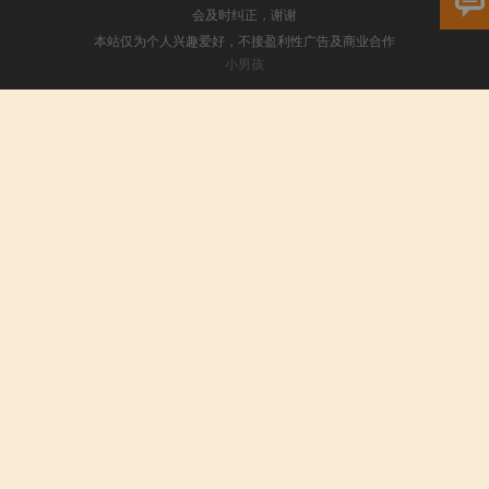
会及时纠正，谢谢
本站仅为个人兴趣爱好，不接盈利性广告及商业合作
小男孩