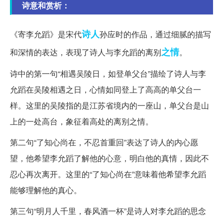
诗意和赏析：
诗人
《寄李允蹈》是宋代
孙应时的作品，通过细腻的描写
之情
和深情的表达，表现了诗人与李允蹈的离别
。
诗中的第一句“相遇吴陵日，如登单父台”描绘了诗人与李
允蹈在吴陵相遇之日，心情如同登上了高高的单父台一
样。这里的吴陵指的是江苏省境内的一座山，单父台是山
上的一处高台，象征着高处的离别之情。
第二句“了知心尚在，不忍首重回”表达了诗人的内心愿
望，他希望李允蹈了解他的心意，明白他的真情，因此不
忍心再次离开。这里的“了知心尚在”意味着他希望李允蹈
能够理解他的真心。
第三句“明月人千里，春风酒一杯”是诗人对李允蹈的思念