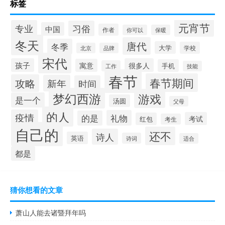
标签
元宵节
专业
习俗
中国
作者
你可以
保暖
冬天
唐代
冬季
大学
学校
北京
品牌
宋代
孩子
很多人
寓意
手机
工作
技能
春节
春节期间
攻略
新年
时间
梦幻西游
游戏
是一个
汤圆
父母
的人
疫情
礼物
的是
考试
红包
考生
自己的
还不
诗人
英语
诗词
适合
都是
猜你想看的文章
萧山人能去诸暨拜年吗