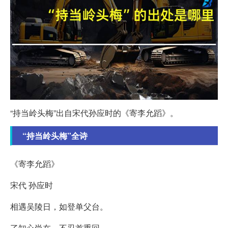
“持当岭头梅”出自宋代孙应时的《寄李允蹈》。
“持当岭头梅”全诗
《寄李允蹈》
宋代 孙应时
相遇吴陵日，如登单父台。
了知心尚在，不忍首重回。