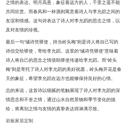
之情的表达。明月高悬，象征着远方的人，千里之遥不能
共同欣赏。而春风和一杯酒则寓意着诗人与李允蹈之间的
友谊和情感。这句诗表达了诗人对李允蹈的思念之情，以
及对友情的珍视。
最后一句“缄诗凭驿使，持当岭头梅”则是诗人将自己写的
诗信交给驿使，寄给李允蹈。这里的“缄诗凭驿使”意味着
诗人将自己的思念之情借助驿使传递给李允蹈。而“岭头
梅”则是寄托了诗人对李允蹈的美好祝愿，岭头梅开花是春
天的象征，希望李允蹈在远方也能够保持良好的心情。
总的来说，这首诗以细腻的笔触展现了诗人对李允蹈的深
情思念和不舍之情，通过山水自然景物和季节变化的描
绘，将离别之情与友情的真挚表达得淋漓尽致。
岩板家居定制