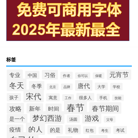
标签
元宵节
专业
习俗
中国
作者
你可以
保暖
冬天
唐代
冬季
大学
学校
北京
品牌
宋代
孩子
很多人
寓意
手机
工作
技能
春节
春节期间
攻略
新年
时间
梦幻西游
游戏
是一个
汤圆
父母
的人
疫情
礼物
的是
考试
红包
考生