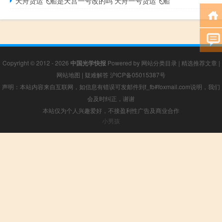
天舟货运飞船是天宫一号改的吗 天舟一号货运飞船
Copyright © 2012 - 2026
中国光学快报
Powered by
网站分类目录
|
精选推荐文章
|
网站地图
|
疑难解答
沪ICP备05015387号
声明：本站内容来自互联网，如信息有错误可发邮件到f_fb#foxmail.com说明，我们
会及时纠正，谢谢
本站仅为个人兴趣爱好，不接盈利性广告及商业合作
小男孩