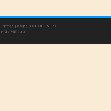
章
|
网站地图
|
疑难解答
沪ICP备05015387号
，我们会及时纠正，谢谢