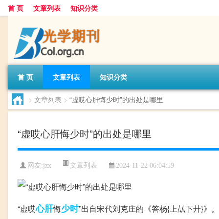
首 页
文章列表
知识分类
首 页
文章列表
知识分类
>
文章列表
>
“虚哎心肝悔少时”的出处是哪里
“虚哎心肝悔少时”的出处是哪里
文章列表
网友:
jzx
2024-11-22 06:04:59
心肝
少时
“虚哎
悔
”出自宋代刘克庄的《答杨{上厸下廾}》。