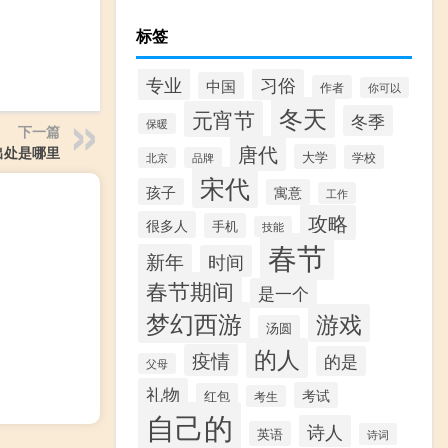
标签
专业
习俗
中国
作者
你可以
冬天
元宵节
冬季
保暖
下一篇
唐代
出处是哪里
大学
学校
北京
品牌
宋代
孩子
寓意
工作
攻略
很多人
手机
技能
春节
新年
时间
春节期间
是一个
梦幻西游
游戏
汤圆
的人
疫情
的是
父母
礼物
考试
红包
考生
自己的
诗人
英语
诗词