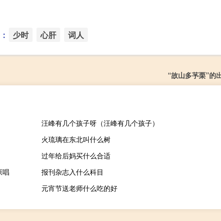
：
少时
心肝
词人
“故山多芧栗”的
汪峰有几个孩子呀（汪峰有几个孩子）
火琉璃在东北叫什么树
过年给后妈买什么合适
原唱
报刊杂志入什么科目
元宵节送老师什么吃的好