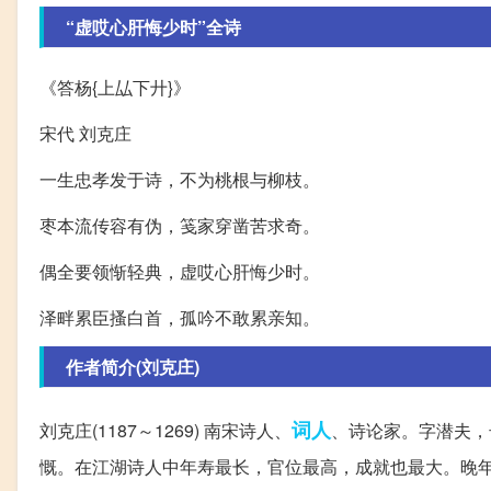
“虚哎心肝悔少时”全诗
《答杨{上厸下廾}》
宋代 刘克庄
一生忠孝发于诗，不为桃根与柳枝。
枣本流传容有伪，笺家穿凿苦求奇。
偶全要领惭轻典，虚哎心肝悔少时。
泽畔累臣搔白首，孤吟不敢累亲知。
作者简介(刘克庄)
词人
刘克庄(1187～1269) 南宋诗人、
、诗论家。字潜夫，
慨。在江湖诗人中年寿最长，官位最高，成就也最大。晚