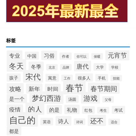
标签
元宵节
专业
习俗
中国
作者
你可以
保暖
冬天
唐代
冬季
大学
学校
北京
品牌
宋代
孩子
很多人
寓意
手机
工作
技能
春节
春节期间
攻略
新年
时间
梦幻西游
游戏
是一个
汤圆
父母
的人
疫情
礼物
的是
考试
红包
考生
自己的
还不
诗人
英语
诗词
适合
都是