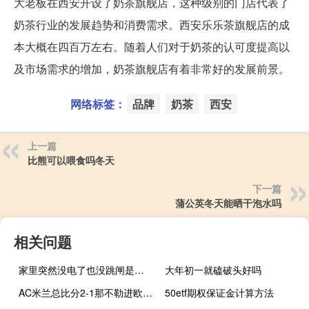
大老板在西安开设了奶茶旗舰店，这种级别的门店代表了
奶茶行业的发展趋势和消费需求。西安乐乐茶旗舰店的成
本大概在四百万左右。随着人们对于奶茶的认可度提高以
及市场需求的增加，奶茶旗舰店有着非常好的发展前景。
网络标签：
品牌
奶茶
西安
上一篇
比熊可以喂食吗冬天
下一篇
蒲公英冬天能晒干泡水吗
相关问题
家里突然没电了也没跳闸是怎么回事
大年初一就磕破头好吗
AC米兰总比分2-1那不勒进欧冠4强 吉鲁很幸运失点后能将功补过现在我们可以一起梦想了
50etf期权保证金计算方法