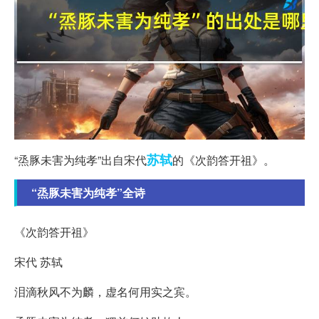
苏轼
“烝豚未害为纯孝”出自宋代
的《次韵答开祖》。
“烝豚未害为纯孝”全诗
《次韵答开祖》
宋代 苏轼
泪滴秋风不为麟，虚名何用实之宾。