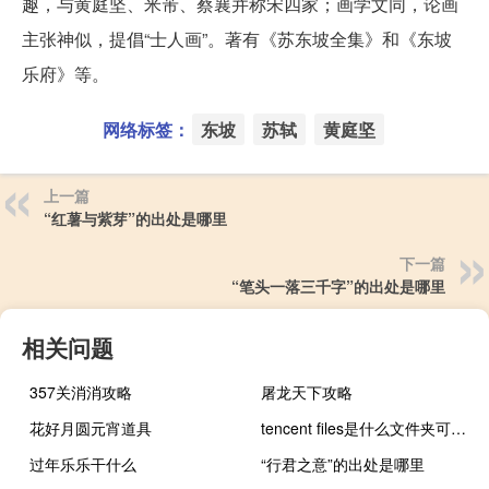
趣，与黄庭坚、米芾、蔡襄并称宋四家；画学文同，论画
主张神似，提倡“士人画”。著有《苏东坡全集》和《东坡
乐府》等。
网络标签：
东坡
苏轼
黄庭坚
上一篇
“红薯与紫芽”的出处是哪里
下一篇
“笔头一落三千字”的出处是哪里
相关问题
357关消消攻略
屠龙天下攻略
花好月圆元宵道具
tencent files是什么文件夹可以删除吗（tencent files是什么文件夹可以删除）
过年乐乐干什么
“行君之意”的出处是哪里