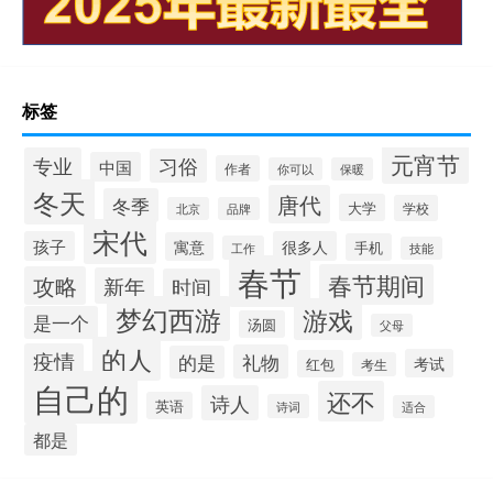
标签
元宵节
专业
习俗
中国
作者
你可以
保暖
冬天
唐代
冬季
大学
学校
北京
品牌
宋代
孩子
很多人
寓意
手机
工作
技能
春节
春节期间
攻略
新年
时间
梦幻西游
游戏
是一个
汤圆
父母
的人
疫情
礼物
的是
考试
红包
考生
自己的
还不
诗人
英语
诗词
适合
都是