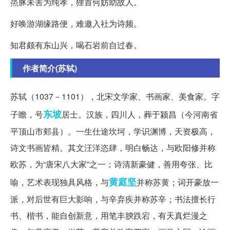
烝豚未害为纯孝，狸首何妨助故人。
好唤游湖缘路便，难邀入社为诗频。
知君颇有东山兴，喝石岩前自过春。
作者简介(苏轼)
苏轼（1037－1101），北宋文学家、书画家、美食家。字
东坡
子瞻，号
居士。汉族，四川人，葬于颍昌（今河南省
平顶山市郏县）。一生仕途坎坷，学识渊博，天资极高，
诗文书画皆精。其文汪洋恣肆，明白畅达，与欧阳修并称
欧苏，为“唐宋八大家”之一；诗清新豪健，善用夸张、比
黄庭坚
喻，艺术表现独具风格，与
并称苏黄；词开豪放一
派，对后世有巨大影响，与辛弃疾并称苏辛；书法擅长行
书、楷书，能自创新意，用笔丰腴跌宕，有天真烂漫之