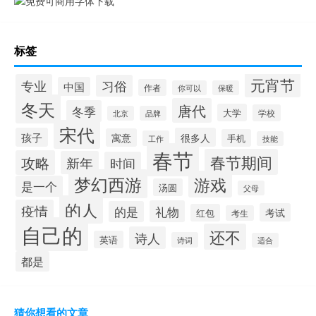
标签
元宵节
专业
习俗
中国
作者
你可以
保暖
冬天
唐代
冬季
大学
学校
北京
品牌
宋代
孩子
很多人
寓意
手机
工作
技能
春节
春节期间
攻略
新年
时间
梦幻西游
游戏
是一个
汤圆
父母
的人
疫情
礼物
的是
考试
红包
考生
自己的
还不
诗人
英语
诗词
适合
都是
猜你想看的文章