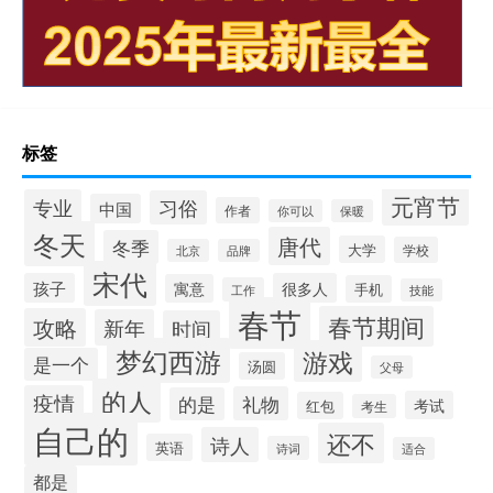
标签
元宵节
专业
习俗
中国
作者
你可以
保暖
冬天
唐代
冬季
大学
学校
北京
品牌
宋代
孩子
很多人
寓意
手机
工作
技能
春节
春节期间
攻略
新年
时间
梦幻西游
游戏
是一个
汤圆
父母
的人
疫情
礼物
的是
考试
红包
考生
自己的
还不
诗人
英语
诗词
适合
都是