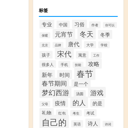
标签
专业
习俗
中国
作者
你可以
冬天
元宵节
冬季
保暖
唐代
大学
学校
北京
品牌
宋代
孩子
寓意
工作
攻略
很多人
手机
技能
春节
新年
时间
春节期间
是一个
梦幻西游
游戏
汤圆
的人
疫情
的是
父母
礼物
考试
红包
考生
自己的
诗人
英语
诗词