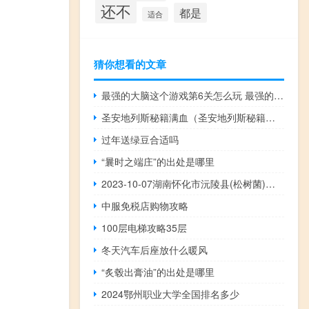
还不
都是
适合
猜你想看的文章
最强的大脑这个游戏第6关怎么玩 最强的大脑游戏攻略
圣安地列斯秘籍满血（圣安地列斯秘籍大全无限血）
过年送绿豆合适吗
“曩时之端庄”的出处是哪里
2023-10-07湖南怀化市沅陵县(松树菌)的报价是多少
中服免税店购物攻略
100层电梯攻略35层
冬天汽车后座放什么暖风
“炙毂出膏油”的出处是哪里
2024鄂州职业大学全国排名多少