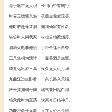
每于廛市无人识，长到山中有鹤行。
时弄玉蟾驱鬼魅，夜煎金鼎煮琼英。
他时若赴蓬莱洞，知我仙家有姓名。
堪笑时人问我家，杖担云物惹烟霞。
眉藏火电非他说，手种金莲不自夸。
三尺焦桐为活计，一壶美酒是生涯。
骑龙远出游三岛，夜久无人玩月华。
九曲江边坐卧看，一条长路入天端。
庆云捧拥朝丹阙，瑞气裴回起白烟。
铅汞此时为至药，坎离今日结神丹。
功能济命长无老，只在人心不是难。