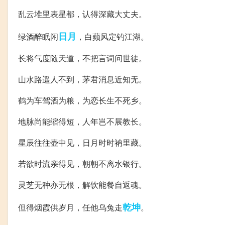
乱云堆里表星都，认得深藏大丈夫。
日月
绿酒醉眠闲
，白蘋风定钓江湖。
长将气度随天道，不把言词问世徒。
山水路遥人不到，茅君消息近知无。
鹤为车驾酒为粮，为恋长生不死乡。
地脉尚能缩得短，人年岂不展教长。
星辰往往壶中见，日月时时衲里藏。
若欲时流亲得见，朝朝不离水银行。
灵芝无种亦无根，解饮能餐自返魂。
乾坤
但得烟霞供岁月，任他乌兔走
。