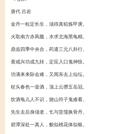
唐代 吕岩
金丹一粒定长生，须得真铅炼甲庚。
火取南方赤凤髓，水求北海黑龟精。
鼎追四季中央合，药遣三元八卦行。
斋戒兴功成九转，定应入口鬼神惊。
功满来来际会难，又闻东去上仙坛。
杖头春色一壶酒，顶上云攒五岳冠。
饮酒龟儿人不识，烧山符子鬼难看。
先生去后身须老，乞与贫儒换骨丹。
碧潭深处一真人，貌似桃花体似银。