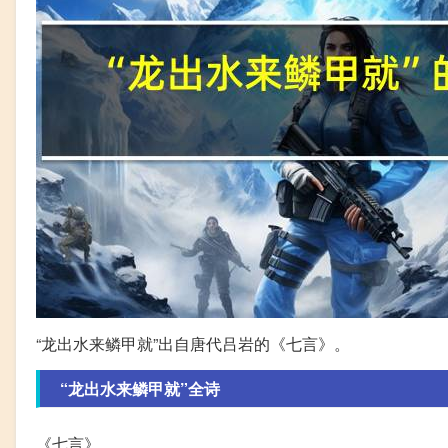
“龙出水来鳞甲就”出自唐代吕岩的《七言》。
“龙出水来鳞甲就”全诗
《七言》