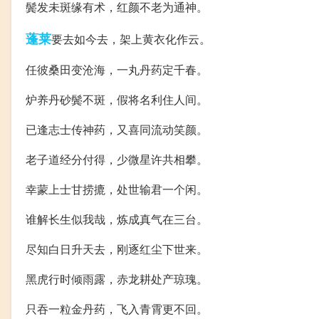
鬓发未斑缘有术，红颜不老为通神。
蓬莱
要去如今去，架上黄衣化作云。
任彼桑田变沧海，一丸丹药定千春。
炉养丹砂鬓不斑，假将名利住人间。
已逢志士传神药，又喜同流动笑颜。
老子道经分付得，少微星许共相攀。
幸蒙上士甘捞摝，处世输君一个闲。
谁解长生似我哉，炼成真气在三台。
尽知白日升天去，刚逐红尘下世来。
黑虎行时倾雨露，赤龙耕处产琼瑰。
只吞一粒金丹药，飞入青霄更不回。