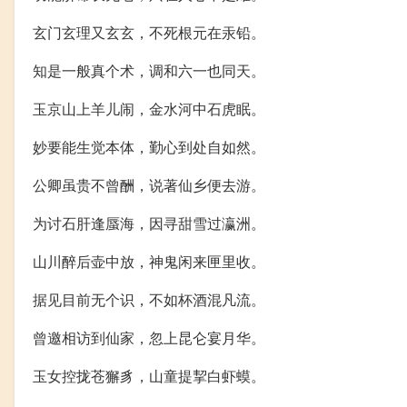
玄门玄理又玄玄，不死根元在汞铅。
知是一般真个术，调和六一也同天。
玉京山上羊儿闹，金水河中石虎眠。
妙要能生觉本体，勤心到处自如然。
公卿虽贵不曾酬，说著仙乡便去游。
为讨石肝逢蜃海，因寻甜雪过瀛洲。
山川醉后壶中放，神鬼闲来匣里收。
据见目前无个识，不如杯酒混凡流。
曾邀相访到仙家，忽上昆仑宴月华。
玉女控拢苍獬豸，山童提挈白虾蟆。