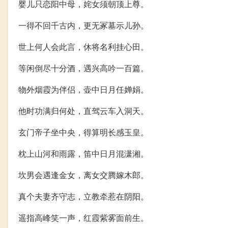
婴儿只恋阳中母，姹女须朝顶上尊。
一得不回千古内，更无冢墓示儿孙。
世上何人会此言，休将名利挂心田。
等闲倒尽十分酒，遇兴高吟一百篇。
物外烟霞为伴侣，壶中日月任婵娟。
他时功满归何处，直驾云车入洞天。
玄门帝子坐中央，得算明长感玉皇。
枕上山河和雨露，笛中日月混潇湘。
坎男会遇逢金女，离女交腾嫁木郎。
真个夫妻齐守志，立教牵惹在阴阳。
遥指高峰笑一声，红霞紫雾面前生。