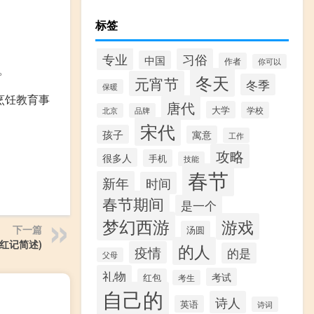
标签
专业
习俗
中国
作者
你可以
。
冬天
元宵节
冬季
保暖
烹饪教育事
唐代
大学
学校
北京
品牌
宋代
孩子
寓意
工作
攻略
很多人
手机
技能
春节
新年
时间
春节期间
是一个
梦幻西游
游戏
下一篇
汤圆
红记简述)
的人
疫情
的是
父母
礼物
考试
红包
考生
自己的
诗人
英语
诗词