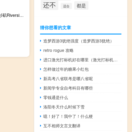
还不
都是
适合
亚马逊卡车司机在该公司Prime会员周期间继续在其加州洛杉矶Riverside仓库处举行罢工
猜你想看的文章
造梦西游3犹绝强度（造梦西游3犹绝）
retro rogue 攻略
进口激光打标机好在哪里（激光打标机哪家好）
怎样做过年的糖果小红包
新高考八省联考是哪八省呢
新闻学专业自考科目有哪些
零钱通是什么
洛阳冬天什么时候下雪
噫！好了！我中了！什么梗
互不相师文言文翻译