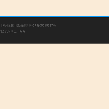
章
|
网站地图
|
疑难解答
沪ICP备05015387号
，我们会及时纠正，谢谢