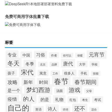
免费可商用字体批量下载
标签
元宵节
专业
习俗
中国
作者
你可以
保暖
冬天
唐代
冬季
大学
学校
北京
品牌
宋代
孩子
很多人
寓意
手机
工作
技能
春节
春节期间
攻略
新年
时间
梦幻西游
游戏
是一个
汤圆
父母
的人
疫情
礼物
的是
考试
红包
考生
自己的
还不
诗人
英语
诗词
适合