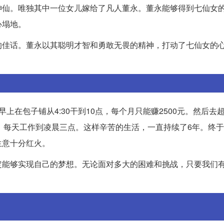
神仙。唯独其中一位女儿嫁给了凡人董永。董永能够得到七仙女
心塌地。
的佳话。董永以其聪明才智和勇敢无畏的精神，打动了七仙女的
包子铺从4:30干到10点，每个月只能赚2500元。然后去超市
打工，每天工作到凌晨三点。这样辛苦的生活，一直持续了6年。终于
生意十分红火。
定能够实现自己的梦想。无论面对多大的困难和挑战，只要我们