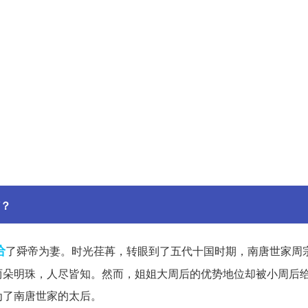
？
给
了舜帝为妻。时光荏苒，转眼到了五代十国时期，南唐世家周
两朵明珠，人尽皆知。然而，姐姐大周后的优势地位却被小周后
为了南唐世家的太后。