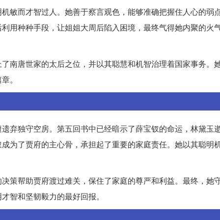
明机敏而才智过人。她善于察言观色，能够准确把握住人心的弱
后利用种种手段，让姐姐大周后陷入困境，最终气得她内聚的火
上了南唐世家的太后之位，并以其聪慧和机智治理着国家事务。
篇章。
遭遗弃独守空房。第五回书中已经暗示了薛宝钗的命运，林黛玉
钗成为了贾府的主心骨，承担起了重要的家庭责任。她以其聪明
的决策帮助贾府渡过难关，保住了家庭的尊严和利益。最终，她
明才智和坚韧毅力的最好回报。