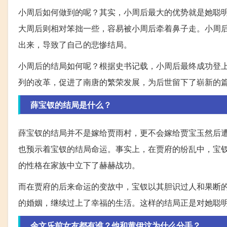
小周后如何做到的呢？其实，小周后最大的优势就是她聪
大周后则相对笨拙一些，容易被小周后牵着鼻子走。小周
出来，导致了自己的悲惨结局。
小周后的结局如何呢？根据史书记载，小周后最终成功登
列的改革，促进了南唐的繁荣发展，为后世留下了崭新的
薛宝钗的结局是什么？
薛宝钗的结局并不是嫁给贾雨村，更不会嫁给贾宝玉然后
也预示着宝钗的结局命运。事实上，在贾府的纷乱中，宝
的性格在家族中立下了赫赫战功。
而在贾府的后来命运的变故中，宝钗以其胆识过人和果断
的婚姻，继续过上了幸福的生活。这样的结局正是对她聪
余文乐前女友都有谁？他和黄伊汶为什么分手？