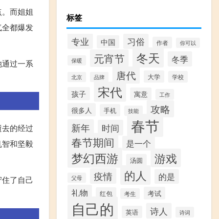
点。而姐姐
标签
气全都爆发
专业
习俗
中国
作者
你可以
冬天
元宵节
冬季
保暖
她通过一系
唐代
大学
学校
北京
品牌
宋代
孩子
寓意
工作
攻略
很多人
手机
技能
春节
新年
时间
逝去的经过
春节期间
是一个
机智和坚毅
梦幻西游
游戏
汤圆
的人
疫情
的是
守住了自己
父母
礼物
考试
红包
考生
自己的
诗人
英语
诗词