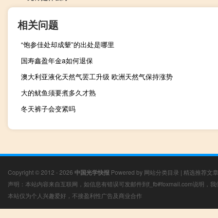
相关问题
“饱参佳处却成颦”的出处是哪里
国寿鑫盈年金a如何退保
澳大利亚液化天然气罢工升级 欧洲天然气保持涨势
大的鱿鱼须要煮多久才熟
冬天裤子会变紧吗
Copyright © 2012 - 2026
中国光学快报
Powered by
网站分类目录
|
精选推荐文
声明：本站内容来自互联网，如信息有错误可发邮件到f_fb#foxmail.com说明
本站仅为个人兴趣爱好，不接盈利性广告及商业合作