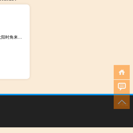
太阳时角的计算方法（请问各位什么是太阳时角 如何根据太阳时角来计算时间）
小男孩