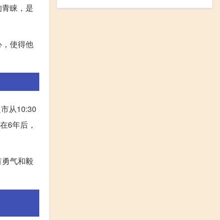
的青睐，是
心，使得他
从10:30
在6年后，
有勇气和毅