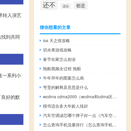
还不
都是
适合
界转入演艺
猜你想看的文章
法找到共同
ios 天之痕攻略
。
切水果游戏攻略
春节在家怎么创业
拖船视频全过程 拖船
这一系列小
牛年拜年的图案怎么画
穹旻的解释及意思是什么
了良好的默
wcdma cdma2000（wcdma和cdma区别）
楷书适合多大年龄人练好
汽车空调滤芯哪个牌子好一点（汽车空调滤芯哪个牌子好）
怎么查询手机流量排行（怎么查询手机流量）