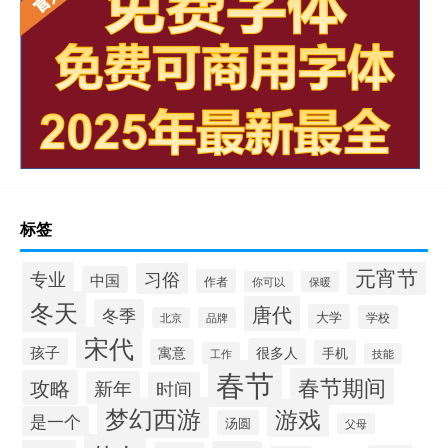
标签
元宵节
专业
习俗
中国
作者
你可以
保暖
冬天
唐代
冬季
大学
学校
北京
品牌
宋代
孩子
很多人
寓意
手机
工作
技能
春节
春节期间
攻略
新年
时间
梦幻西游
游戏
是一个
汤圆
父母