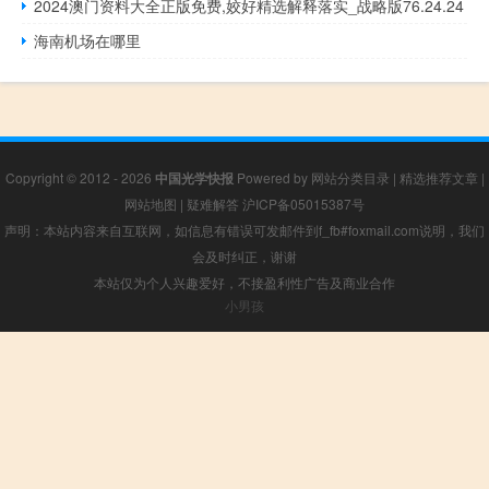
2024澳门资料大全正版免费,姣好精选解释落实_战略版76.24.24
海南机场在哪里
Copyright © 2012 - 2026
中国光学快报
Powered by
网站分类目录
|
精选推荐文章
|
网站地图
|
疑难解答
沪ICP备05015387号
声明：本站内容来自互联网，如信息有错误可发邮件到f_fb#foxmail.com说明，我们
会及时纠正，谢谢
本站仅为个人兴趣爱好，不接盈利性广告及商业合作
小男孩