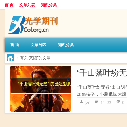
首 页
文章列表
知识分类
首 页
文章列表
知识分类
>
有关“茶陵”的文章
“千山落叶纷
“千山落叶纷无数”出自明
屈高枝举，小鹰低回大鹰怒
jzr
11-22
0