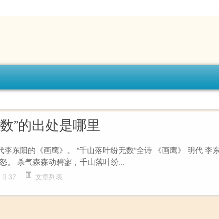
无数”的出处是哪里
代李东阳的《画鹰》。 “千山落叶纷无数”全诗 《画鹰》 明代 李
。 杀气森森动碧寥，千山落叶纷...
37
文章列表