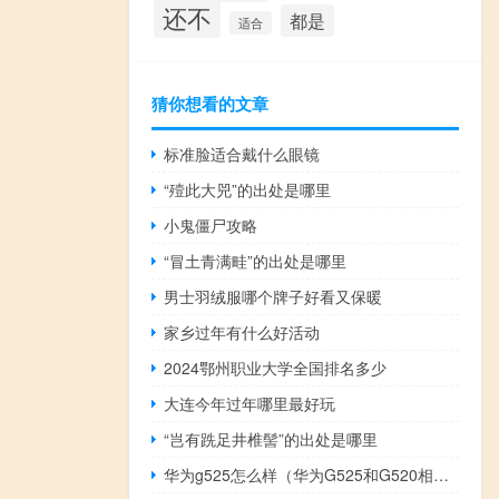
还不
都是
适合
猜你想看的文章
标准脸适合戴什么眼镜
“殪此大兕”的出处是哪里
小鬼僵尸攻略
“冒土青满畦”的出处是哪里
男士羽绒服哪个牌子好看又保暖
家乡过年有什么好活动
2024鄂州职业大学全国排名多少
大连今年过年哪里最好玩
“岂有跣足井椎髻”的出处是哪里
华为g525怎么样（华为G525和G520相比哪个好用及及-）