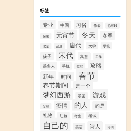
标签
专业
习俗
中国
作者
你可以
冬天
元宵节
冬季
保暖
唐代
大学
学校
北京
品牌
宋代
孩子
寓意
工作
攻略
很多人
手机
技能
春节
新年
时间
春节期间
是一个
梦幻西游
游戏
汤圆
的人
疫情
的是
父母
礼物
考试
红包
考生
自己的
诗人
英语
诗词