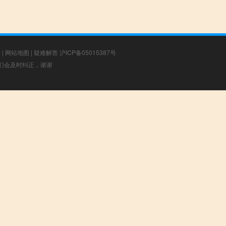
章
|
网站地图
|
疑难解答
沪ICP备05015387号
，我们会及时纠正，谢谢