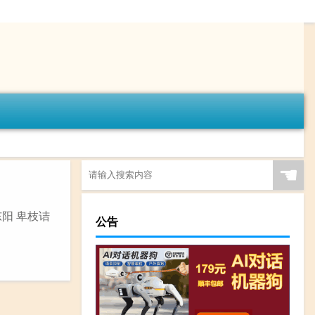
☚
东阳 卑枝诘
公告