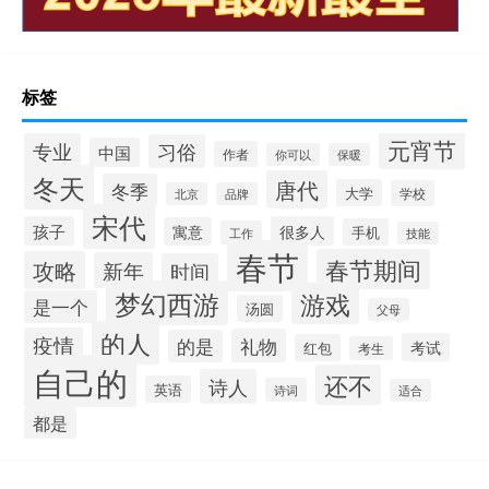
标签
元宵节
专业
习俗
中国
作者
你可以
保暖
冬天
唐代
冬季
大学
学校
北京
品牌
宋代
孩子
很多人
寓意
手机
工作
技能
春节
春节期间
攻略
新年
时间
梦幻西游
游戏
是一个
汤圆
父母
的人
疫情
礼物
的是
考试
红包
考生
自己的
还不
诗人
英语
诗词
适合
都是