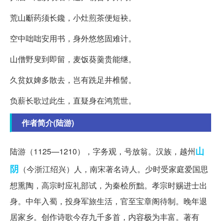
荒山斸药须长鑱，小灶煎茶便短袂。
空中咄咄安用书，身外悠悠固难计。
山僧野叟到即留，麦饭葵羹贵能继。
久贫奴婢多散去，岂有跣足井椎髻。
负薪长歌过此生，直疑身在鸿荒世。
作者简介(陆游)
山
陆游（1125—1210），字务观，号放翁。汉族，越州
阴
（今浙江绍兴）人，南宋著名诗人。少时受家庭爱国思
想熏陶，高宗时应礼部试，为秦桧所黜。孝宗时赐进士出
身。中年入蜀，投身军旅生活，官至宝章阁待制。晚年退
居家乡。创作诗歌今存九千多首，内容极为丰富。著有