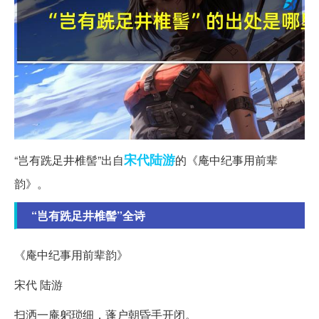
宋代
陆游
“岂有跣足井椎髻”出自
的《庵中纪事用前辈
韵》。
“岂有跣足井椎髻”全诗
《庵中纪事用前辈韵》
宋代 陆游
扫洒一庵躬琐细，蓬户朝昏手开闭。