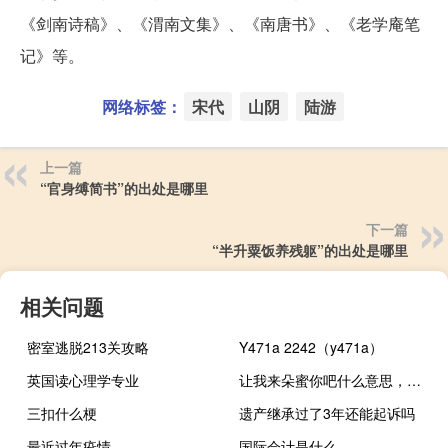
《剑南诗稿》、《渭南文集》、《南唐书》、《老学庵笔
记》等。
网络标签：
宋代
山阴
陆游
上一篇
“官身缚简书”的出处是哪里
下一篇
“半升粟饭养残躯”的出处是哪里
相关问题
密室逃脱213关攻略
Y471a 2242（y471a）
英国读心理学专业
让我来朵蜜你吧什么意思，出自什么电视剧什么梗
三扣什么梗
遗产继承过了3年还能起诉吗
最近过年疫情
国际会计是什么