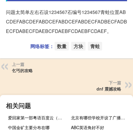
问题太简单左右石设1234567石编号1234567青蛙位置AB
CDEFABCDEFABDCEFABDCEFABDECFADBECFADB
ECFDABECFDAEBCFDAEBFCDAEBFCDAEF。
网络标签：
数量
方块
青蛙
上一篇
乞丐的攻略
下一篇
dnf 震撼攻略
相关问题
爱回家第一部粤语百度云（求古灵精探第一部粤语的百度云链接）
北京有哪些学校开设了广播电视工程专业
中国金矿主要分布在哪
ABC英语角好不好