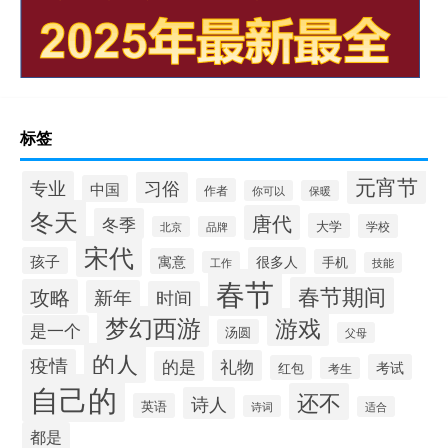
标签
元宵节
专业
习俗
中国
作者
你可以
保暖
冬天
唐代
冬季
大学
学校
北京
品牌
宋代
孩子
很多人
寓意
手机
工作
技能
春节
春节期间
攻略
新年
时间
梦幻西游
游戏
是一个
汤圆
父母
的人
疫情
礼物
的是
考试
红包
考生
自己的
还不
诗人
英语
诗词
适合
都是