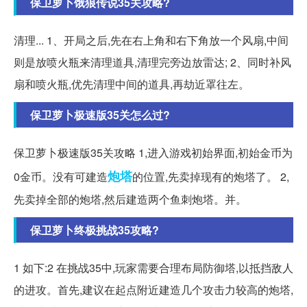
保卫萝卜饿狼传说35关攻略?
清理... 1、开局之后,先在右上角和右下角放一个风扇,中间
则是放喷火瓶来清理道具,清理完旁边放雷达; 2、同时补风
扇和喷火瓶,优先清理中间的道具,再劫近罩往左。
保卫萝卜极速版35关怎么过?
保卫萝卜极速版35关攻略 1,进入游戏初始界面,初始金币为
炮塔
0金币。没有可建造
的位置,先卖掉现有的炮塔了。 2,
先卖掉全部的炮塔,然后建造两个鱼刺炮塔。并。
保卫萝卜终极挑战35攻略?
1 如下:2 在挑战35中,玩家需要合理布局防御塔,以抵挡敌人
的进攻。首先,建议在起点附近建造几个攻击力较高的炮塔,