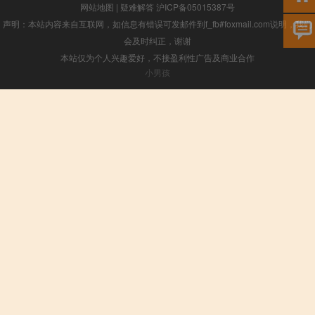
网站地图
|
疑难解答
沪ICP备05015387号
声明：本站内容来自互联网，如信息有错误可发邮件到f_fb#foxmail.com说明，我们
会及时纠正，谢谢
本站仅为个人兴趣爱好，不接盈利性广告及商业合作
小男孩