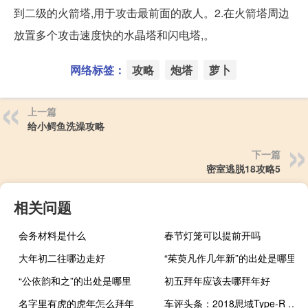
到二级的火箭塔,用于攻击最前面的敌人。2.在火箭塔周边
放置多个攻击速度快的水晶塔和闪电塔,。
网络标签：
攻略
炮塔
萝卜
上一篇
给小鳄鱼洗澡攻略
下一篇
密室逃脱18攻略5
相关问题
会务材料是什么
春节灯笼可以提前开吗
大年初二往哪边走好
“茱萸凡作几年新”的出处是哪里
“公依韵和之”的出处是哪里
初五拜年应该去哪拜年好
名字里有虎的虎年怎么拜年
车评头条：2018思域Type-R Touring将于11月的第一周登陆经销商