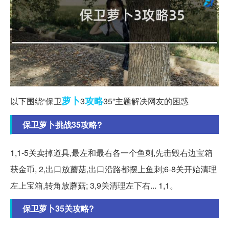
萝卜
攻略
以下围绕“保卫
3
35”主题解决网友的困惑
保卫萝卜挑战35攻略?
1,1-5关卖掉道具,最左和最右各一个鱼刺,先击毁右边宝箱
获金币, 2,出口放蘑菇,出口沿路都摆上鱼刺;6-8关开始清理
左上宝箱,转角放蘑菇; 3,9关清理左下右... 1,1。
保卫萝卜35关攻略?