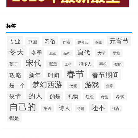
标签
元宵节
专业
习俗
中国
作者
你可以
保暖
冬天
唐代
冬季
大学
学校
北京
品牌
宋代
孩子
很多人
寓意
手机
工作
技能
春节
春节期间
攻略
新年
时间
梦幻西游
游戏
是一个
汤圆
父母
的人
疫情
礼物
的是
考试
红包
考生
自己的
还不
诗人
英语
诗词
适合
都是