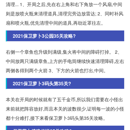
清理... 1、开局之后,先在右上角和右下角放一个风扇,中间
则是放喷火瓶来清理道具,清理完旁边放雷达; 2、同时补风
扇和喷火瓶,优先清理中间的道具,再劫近罩往左。
2021保卫萝卜3公园35关攻略?
右侧一个章鱼也升级到满级,集火将中间的障碍打掉。 2、
中间放两只满级章鱼,上方的手电筒继续快速清理障碍,左右
两侧各得到两个火箭 3、下方的火箭也打出,中间。
2021保卫萝卜3码头第35关?
本关在开局的时候就有了五千金币,所以我们需要在小怪出
来前就把阵容放好,而且本关的波数很少,证明每一波的小怪
都十分难打,接下来看保卫萝卜3码头第35关攻略。