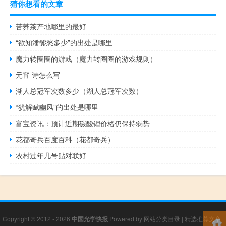
猜你想看的文章
苦荞茶产地哪里的最好
“欲知潘鬓愁多少”的出处是哪里
魔力转圈圈的游戏（魔力转圈圈的游戏规则）
元宵 诗怎么写
湖人总冠军次数多少（湖人总冠军次数）
“犹解赋豳风”的出处是哪里
富宝资讯：预计近期碳酸锂价格仍保持弱势
花都奇兵百度百科（花都奇兵）
农村过年几号贴对联好
Copyright © 2012 - 2026
中国光学快报
Powered by
网站分类目录
|
精选推荐文章
|