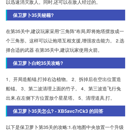
以迅速消灭敌人。同时,还可以在敌人经过的。
保卫萝卜35关秘籍?
在第35关中,建议玩家采用“三角阵”布局,即将炮塔摆放成一
个三角形。这样可以让炮塔互相支援,增强攻击能力。 2.选
择合适的武器 在第35关中,建议玩家使用火箭。
保卫萝卜白蛇35关攻略?
1、开局造船锚,打掉右边植物。 2、拆掉后在空出位置造
船锚。 3、第二波清理上面的竹子。 4、第三波造飞行兔
出来,在左侧下方位置放个星星塔。 5、清理道具,打。
保卫萝卜35关怎么? - XB5avc7rCk3 的回答
以下是保卫萝卜第35关的攻略:1.在地图中央放置一个升级