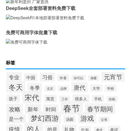
DeepSeek全套部署资料免费下载
免费可商用字体批量下载
标签
元宵节
专业
习俗
中国
作者
你可以
保暖
冬天
唐代
冬季
大学
学校
北京
品牌
宋代
孩子
很多人
寓意
手机
工作
技能
春节
春节期间
攻略
新年
时间
梦幻西游
游戏
是一个
汤圆
父母
的人
疫情
礼物
的是
考试
红包
考生