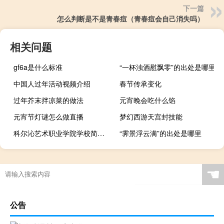
下一篇
怎么判断是不是青春痘（青春痘会自己消失吗）
相关问题
gf6a是什么标准
“一杯浊酒慰飘零”的出处是哪里
中国人过年活动视频介绍
春节传承变化
过年芥末拌凉菜的做法
元宵晚会吃什么馅
元宵节灯谜怎么做直播
梦幻西游天宫封技能
科尔沁艺术职业学院学校简称是什么
“霁景浮云满”的出处是哪里
☚
公告