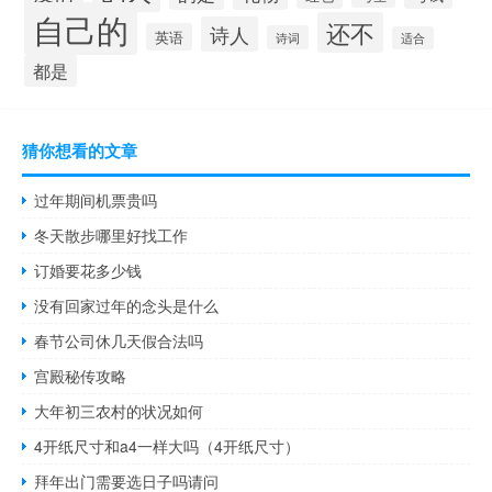
自己的
还不
诗人
英语
诗词
适合
都是
猜你想看的文章
过年期间机票贵吗
冬天散步哪里好找工作
订婚要花多少钱
没有回家过年的念头是什么
春节公司休几天假合法吗
宫殿秘传攻略
大年初三农村的状况如何
4开纸尺寸和a4一样大吗（4开纸尺寸）
拜年出门需要选日子吗请问