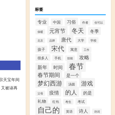
标签
专业
习俗
中国
作者
你可以
冬天
元宵节
冬季
保暖
唐代
大学
学校
北京
品牌
宋代
孩子
寓意
工作
攻略
很多人
手机
技能
春节
新年
时间
春节期间
是一个
玄宗天宝年间
梦幻西游
游戏
汤圆
，又被诬再
的人
疫情
的是
父母
礼物
考试
红包
考生
自己的
诗人
英语
诗词