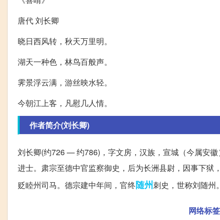
唐代 刘长卿
晓日西风转，秋天万里明。
湖天一种色，林鸟百般声。
霁景浮云满，游丝映水轻。
今朝江上客，凡慰几人情。
作者简介(刘长卿)
刘长卿(约726 — 约786)，字文房，汉族，宣城（今
进士。肃宗至德中官监察御史，后为长洲县尉，因事下狱
随州
贬睦州司马。德宗建中年间，官终
刺史，世称刘随州
网络标签