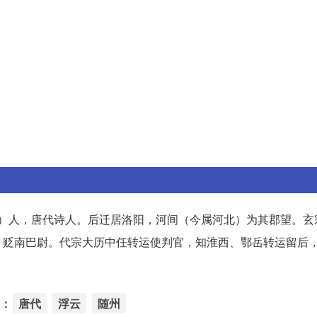
属安徽）人，唐代诗人。后迁居洛阳，河间（今属河北）为其郡望。
，贬南巴尉。代宗大历中任转运使判官，知淮西、鄂岳转运留后
。
：
唐代
浮云
随州