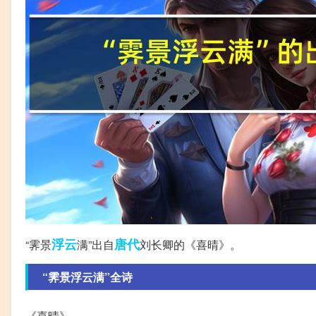
浮云
唐代
“霁景
满”出自
刘长卿的《喜晴》。
“霁景浮云满”全诗
《喜晴》