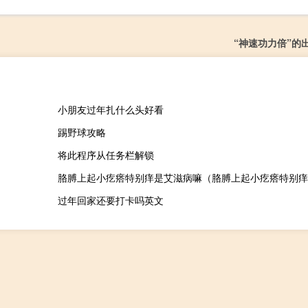
“神速功力倍”的
小朋友过年扎什么头好看
踢野球攻略
将此程序从任务栏解锁
胳膊上起小疙瘩特别痒是艾滋病嘛（胳膊上起小疙瘩特别痒
过年回家还要打卡吗英文