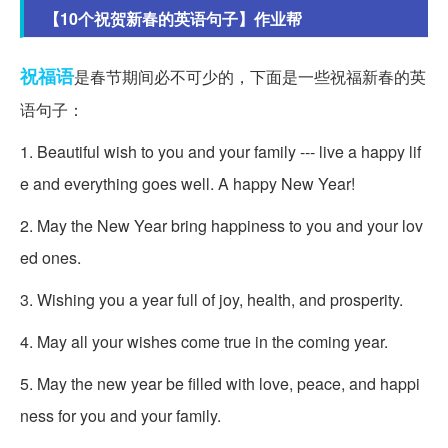
【10个祝贺新春的英语句子】作业帮
祝福语
是春节期间必不可少的，下面是一些祝福新春的英
语句子：
1. Beautiful wish to you and your family --- live a happy lif
e and everything goes well. A happy New Year!
2. May the New Year bring happiness to you and your lov
ed ones.
3. Wishing you a year full of joy, health, and prosperity.
4. May all your wishes come true in the coming year.
5. May the new year be filled with love, peace, and happi
ness for you and your family.