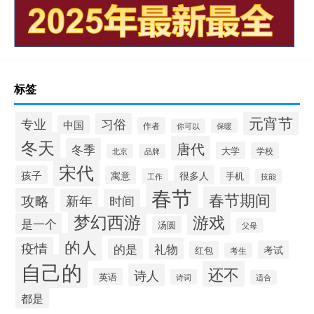
标签
元宵节
专业
习俗
中国
作者
你可以
保暖
冬天
唐代
冬季
大学
学校
北京
品牌
宋代
孩子
很多人
寓意
手机
工作
技能
春节
春节期间
攻略
新年
时间
梦幻西游
游戏
是一个
汤圆
父母
的人
疫情
礼物
的是
考试
红包
考生
自己的
还不
诗人
英语
诗词
适合
都是