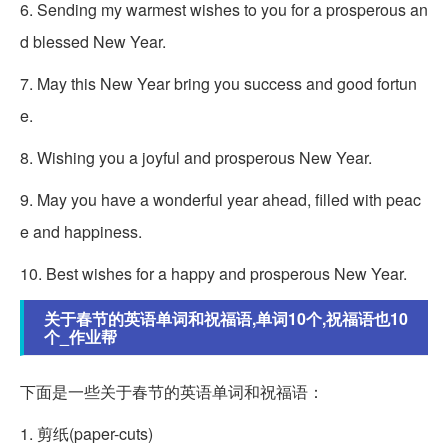
6. Sending my warmest wishes to you for a prosperous an
d blessed New Year.
7. May this New Year bring you success and good fortun
e.
8. Wishing you a joyful and prosperous New Year.
9. May you have a wonderful year ahead, filled with peac
e and happiness.
10. Best wishes for a happy and prosperous New Year.
关于春节的英语单词和祝福语,单词10个,祝福语也10
个_作业帮
下面是一些关于春节的英语单词和祝福语：
1. 剪纸(paper-cuts)