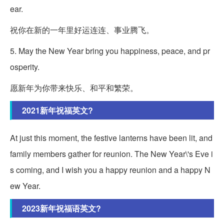
ear.
祝你在新的一年里好运连连、事业腾飞。
5. May the New Year bring you happiness, peace, and pr
osperity.
愿新年为你带来快乐、和平和繁荣。
2021新年祝福英文?
At just this moment, the festive lanterns have been lit, and
family members gather for reunion. The New Year\'s Eve i
s coming, and I wish you a happy reunion and a happy N
ew Year.
2023新年祝福语英文?