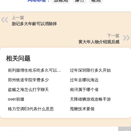
上一篇
胎记多大年龄可以消除掉
下一篇
黄大年人物介绍观后感
相关问题
前列腺增生哈乐吃多久可以停药（哈乐吃多久可以停药）
过年深圳限行多久开始
郑州铁道学院学费多少
过年去哪玩海边
盗贼之海怎么打字聊天
南浔属于哪个省
over前缀
天降雄狮游戏攻略手游
格力空调E3代表什么意思
甩鞭技术要领