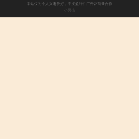
本站仅为个人兴趣爱好，不接盈利性广告及商业合作
小男孩