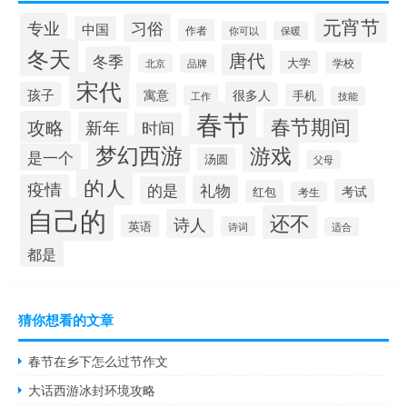
元宵节
专业
习俗
中国
作者
你可以
保暖
冬天
唐代
冬季
大学
学校
北京
品牌
宋代
孩子
很多人
寓意
手机
工作
技能
春节
春节期间
攻略
新年
时间
梦幻西游
游戏
是一个
汤圆
父母
的人
疫情
礼物
的是
考试
红包
考生
自己的
还不
诗人
英语
诗词
适合
都是
猜你想看的文章
春节在乡下怎么过节作文
大话西游冰封环境攻略