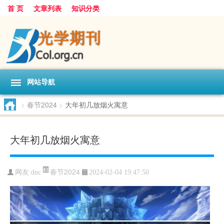
首 页
文章列表
知识分类
网站导航
>
春节2024
>
大年初几放烟火寓意
大年初几放烟火寓意
春节2024
网友:
dnc
2024-02-04 19:47:50