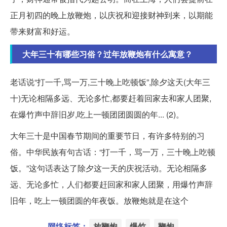
正月初四的晚上放鞭炮，以庆祝和迎接财神到来，以期能
带来财富和好运。
大年三十有哪些习俗？过年放鞭炮有什么寓意？
老话说“打一千,骂一万,三十晚上吃顿饭”,除夕这天(大年三
十)无论相隔多远、无论多忙,都要赶着回家去和家人团聚,
在爆竹声中辞旧岁,吃上一顿团团圆圆的年... (2)。
大年三十是中国春节期间的重要节日，有许多特别的习
俗。中华民族有句古话：“打一千，骂一万，三十晚上吃顿
饭。”这句话表达了除夕这一天的庆祝活动。无论相隔多
远、无论多忙，人们都要赶回家和家人团聚，用爆竹声辞
旧年，吃上一顿团圆的年夜饭。放鞭炮就是在这个
网络标签：
放鞭炮
爆竹
鞭炮