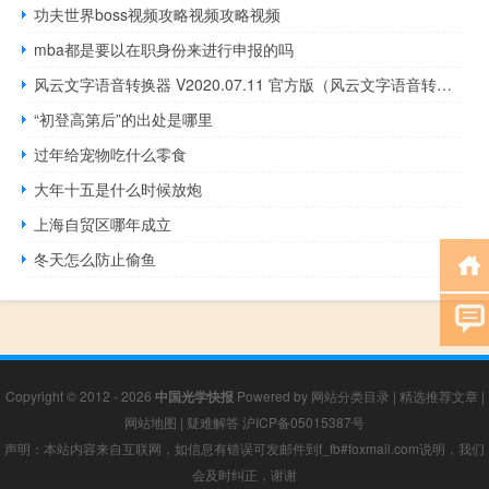
功夫世界boss视频攻略视频攻略视频
mba都是要以在职身份来进行申报的吗
风云文字语音转换器 V2020.07.11 官方版（风云文字语音转换器 V2020.07.11 官方版功能简介）
“初登高第后”的出处是哪里
过年给宠物吃什么零食
大年十五是什么时候放炮
上海自贸区哪年成立
冬天怎么防止偷鱼
Copyright © 2012 - 2026
中国光学快报
Powered by
网站分类目录
|
精选推荐文章
|
网站地图
|
疑难解答
沪ICP备05015387号
声明：本站内容来自互联网，如信息有错误可发邮件到f_fb#foxmail.com说明，我们
会及时纠正，谢谢