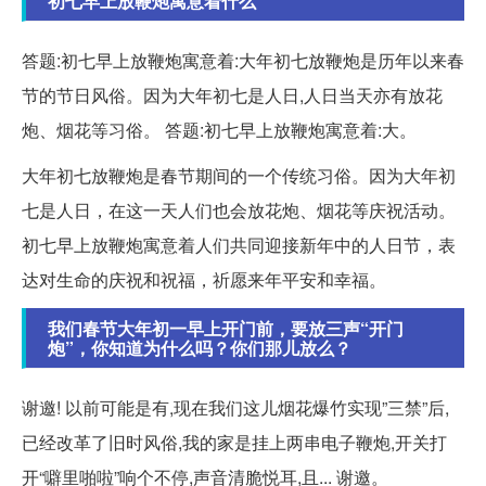
初七早上放鞭炮寓意着什么
答题:初七早上放鞭炮寓意着:大年初七放鞭炮是历年以来春
节的节日风俗。因为大年初七是人日,人日当天亦有放花
炮、烟花等习俗。 答题:初七早上放鞭炮寓意着:大。
大年初七放鞭炮是春节期间的一个传统习俗。因为大年初
七是人日，在这一天人们也会放花炮、烟花等庆祝活动。
初七早上放鞭炮寓意着人们共同迎接新年中的人日节，表
达对生命的庆祝和祝福，祈愿来年平安和幸福。
我们春节大年初一早上开门前，要放三声“开门
炮”，你知道为什么吗？你们那儿放么？
谢邀! 以前可能是有,现在我们这儿烟花爆竹实现”三禁”后,
已经改革了旧时风俗,我的家是挂上两串电子鞭炮,开关打
开“噼里啪啦”响个不停,声音清脆悦耳,且... 谢邀。