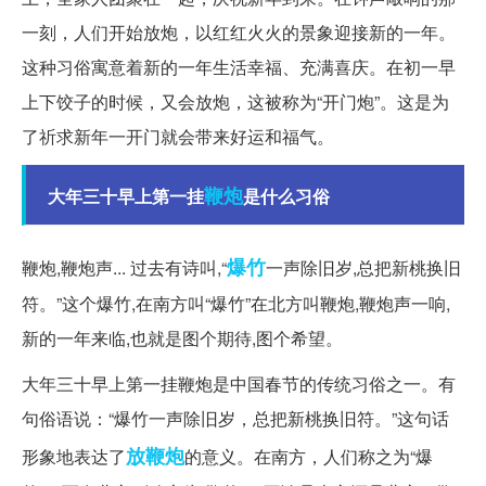
一刻，人们开始放炮，以红红火火的景象迎接新的一年。
这种习俗寓意着新的一年生活幸福、充满喜庆。在初一早
上下饺子的时候，又会放炮，这被称为“开门炮”。这是为
了祈求新年一开门就会带来好运和福气。
鞭炮
大年三十早上第一挂
是什么习俗
爆竹
鞭炮,鞭炮声... 过去有诗叫,“
一声除旧岁,总把新桃换旧
符。”这个爆竹,在南方叫“爆竹”在北方叫鞭炮,鞭炮声一响,
新的一年来临,也就是图个期待,图个希望。
大年三十早上第一挂鞭炮是中国春节的传统习俗之一。有
句俗语说：“爆竹一声除旧岁，总把新桃换旧符。”这句话
放鞭炮
形象地表达了
的意义。在南方，人们称之为“爆