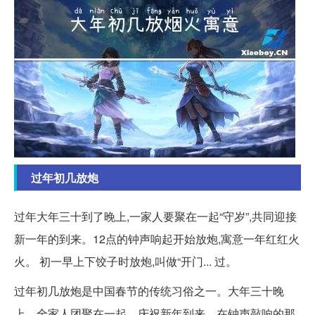
过年初几放炮
过年大年三十到了晚上,一家人要聚在一起“守岁”,共同迎接
新一年的到来。12点的钟声响起开始放炮,寓意一年红红火
火。 初一早上下饺子时放炮,叫做“开门... 过。
过年初几放炮是中国春节的传统习俗之一。大年三十晚
上，全家人团聚在一起，庆祝新年到来。在钟声敲响的那