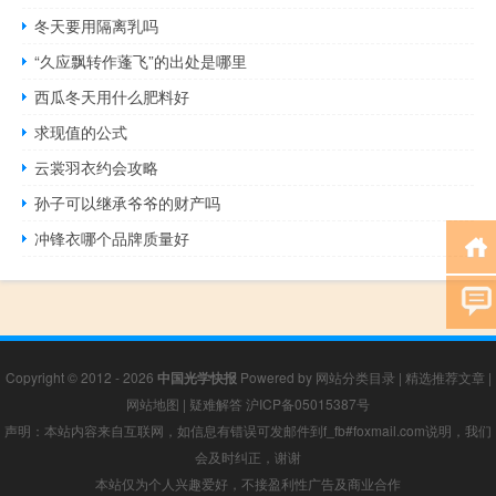
冬天要用隔离乳吗
“久应飘转作蓬飞”的出处是哪里
西瓜冬天用什么肥料好
求现值的公式
云裳羽衣约会攻略
孙子可以继承爷爷的财产吗
冲锋衣哪个品牌质量好
Copyright © 2012 - 2026
中国光学快报
Powered by
网站分类目录
|
精选推荐文章
|
网站地图
|
疑难解答
沪ICP备05015387号
声明：本站内容来自互联网，如信息有错误可发邮件到f_fb#foxmail.com说明，我们
会及时纠正，谢谢
本站仅为个人兴趣爱好，不接盈利性广告及商业合作