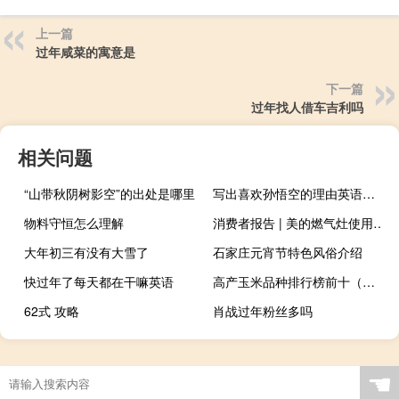
上一篇
过年咸菜的寓意是
下一篇
过年找人借车吉利吗
相关问题
“山带秋阴树影空”的出处是哪里
写出喜欢孙悟空的理由英语（写出喜欢孙悟空的理由）
物料守恒怎么理解
消费者报告 | 美的燃气灶使用4天就自爆（820美的燃气灶爆炸事件简介）
大年初三有没有大雪了
石家庄元宵节特色风俗介绍
快过年了每天都在干嘛英语
高产玉米品种排行榜前十（高产玉米品种排行榜）
62式 攻略
肖战过年粉丝多吗
☚