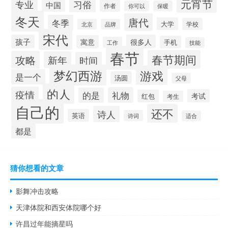
元宵节
专业
习俗
中国
作者
你可以
保暖
冬天
唐代
冬季
大学
学校
北京
品牌
宋代
孩子
很多人
寓意
手机
工作
技能
春节
春节期间
攻略
新年
时间
梦幻西游
游戏
是一个
汤圆
父母
的人
疫情
礼物
的是
考试
红包
考生
自己的
还不
诗人
英语
诗词
适合
都是
猜你想看的文章
影舞冲击攻略
天津体院和西安体院哪个好
许昌过年能摘星吗