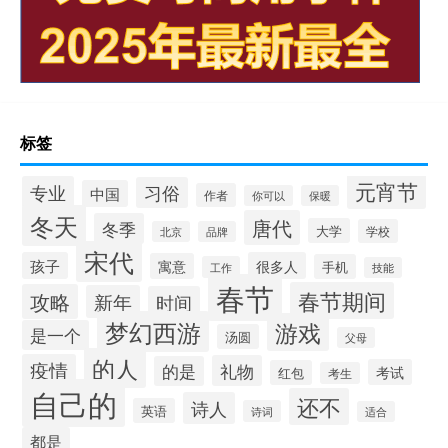
标签
元宵节
专业
习俗
中国
作者
你可以
保暖
冬天
唐代
冬季
大学
学校
北京
品牌
宋代
孩子
很多人
寓意
手机
工作
技能
春节
春节期间
攻略
新年
时间
梦幻西游
游戏
是一个
汤圆
父母
的人
疫情
礼物
的是
考试
红包
考生
自己的
还不
诗人
英语
诗词
适合
都是