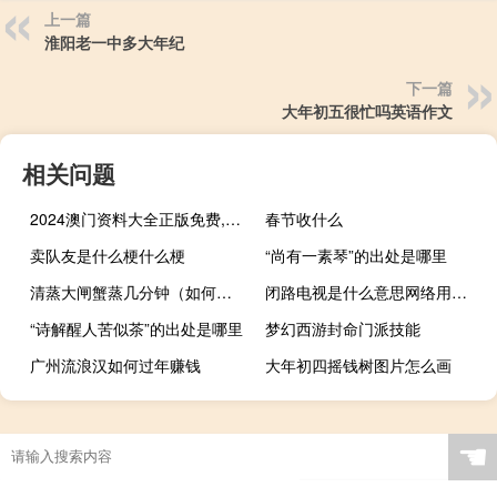
上一篇
淮阳老一中多大年纪
下一篇
大年初五很忙吗英语作文
相关问题
2024澳门资料大全正版免费,姣好精选解释落实_战略版76.24.24
春节收什么
卖队友是什么梗什么梗
“尚有一素琴”的出处是哪里
清蒸大闸蟹蒸几分钟（如何清蒸大闸蟹）
闭路电视是什么意思网络用语（饭圈中闭路电视有什么特殊意义吗）什么梗
“诗解醒人苦似茶”的出处是哪里
梦幻西游封命门派技能
广州流浪汉如何过年赚钱
大年初四摇钱树图片怎么画
☚