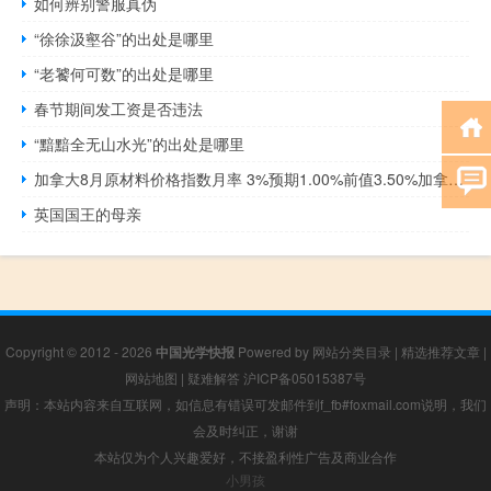
如何辨别警服真伪
“徐徐汲壑谷”的出处是哪里
“老饕何可数”的出处是哪里
春节期间发工资是否违法
“黯黯全无山水光”的出处是哪里
加拿大8月原材料价格指数月率 3%预期1.00%前值3.50%加拿大8月原材料价格指数年率 -4.3%前值-11.1%
英国国王的母亲
Copyright © 2012 - 2026
中国光学快报
Powered by
网站分类目录
|
精选推荐文章
|
网站地图
|
疑难解答
沪ICP备05015387号
声明：本站内容来自互联网，如信息有错误可发邮件到f_fb#foxmail.com说明，我们
会及时纠正，谢谢
本站仅为个人兴趣爱好，不接盈利性广告及商业合作
小男孩