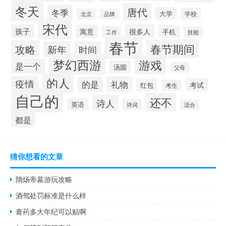
冬天
唐代
冬季
大学
学校
北京
品牌
宋代
孩子
很多人
寓意
手机
工作
技能
春节
春节期间
攻略
新年
时间
梦幻西游
游戏
是一个
汤圆
父母
的人
疫情
礼物
的是
考试
红包
考生
自己的
还不
诗人
英语
诗词
适合
都是
猜你想看的文章
隋炀帝墓游玩攻略
酒驾处罚标准是什么样
膏药多大年纪可以贴啊