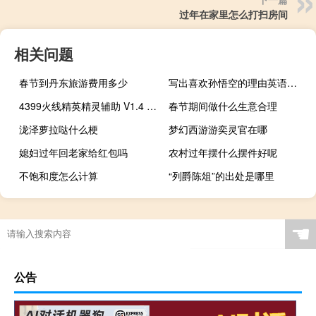
过年在家里怎么打扫房间
相关问题
春节到丹东旅游费用多少
写出喜欢孙悟空的理由英语（写出喜欢孙悟空的理由）
4399火线精英精灵辅助 V1.4 绿色最新版（4399火线精英精灵辅助 V1.4 绿色最新版功能简介）
春节期间做什么生意合理
泷泽萝拉哒什么梗
梦幻西游游奕灵官在哪
媳妇过年回老家给红包吗
农村过年摆什么摆件好呢
不饱和度怎么计算
“列爵陈俎”的出处是哪里
☚
公告