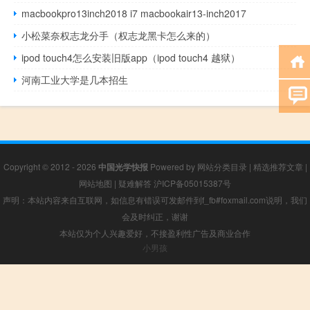
macbookpro13inch2018 i7 macbookair13-inch2017
小松菜奈权志龙分手（权志龙黑卡怎么来的）
ipod touch4怎么安装旧版app（ipod touch4 越狱）
河南工业大学是几本招生
Copyright © 2012 - 2026
中国光学快报
Powered by
网站分类目录
|
精选推荐文章
|
网站地图
|
疑难解答
沪ICP备05015387号
声明：本站内容来自互联网，如信息有错误可发邮件到f_fb#foxmail.com说明，我们
会及时纠正，谢谢
本站仅为个人兴趣爱好，不接盈利性广告及商业合作
小男孩