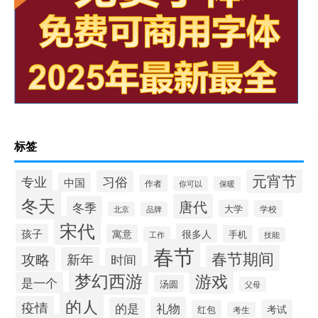
标签
元宵节
专业
习俗
中国
作者
你可以
保暖
冬天
唐代
冬季
大学
学校
北京
品牌
宋代
孩子
很多人
寓意
手机
工作
技能
春节
春节期间
攻略
新年
时间
梦幻西游
游戏
是一个
汤圆
父母
的人
疫情
礼物
的是
考试
红包
考生