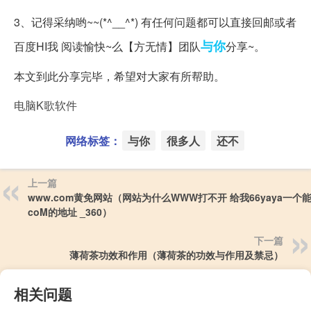
3、记得采纳哟~~(*^__^*) 有任何问题都可以直接回邮或者
与你
百度HI我 阅读愉快~么【方无情】团队
分享~。
本文到此分享完毕，希望对大家有所帮助。
电脑K歌软件
网络标签：
与你
很多人
还不
上一篇
www.com黄免网站（网站为什么WWW打不开 给我66yaya一个
coM的地址 _360）
下一篇
薄荷茶功效和作用（薄荷茶的功效与作用及禁忌）
相关问题