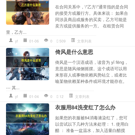
在合同关系中，\"乙方\"通常指的是合同
的接受方或履行方。具体来说： 如果合
同涉及商品或服务的买卖，乙方可能是
卖方或提供服务的一方。 在租赁合同
里，乙方...
yf
01-06
0
509
文章列表
倚风是什么意思
倚风是一个汉语成语，读音为 yǐ fēng，
意思是随风倾侧摇摆。这个成语可以用
来形容人或事物依赖风势站立，或者比
喻某物依赖某种条件或环境才能存在。
--- 其...
yf
01-04
0
12
文章列表
衣服用84洗变红了怎么办
如果您的衣服被84消毒液染红了，您可
以尝试以下几种方法来处理： 1. 使用白
醋 ： 准备一盆温水，加入适量白醋搅