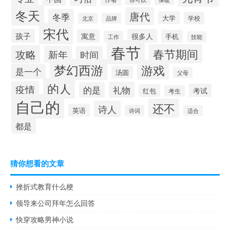
冬天
唐代
冬季
大学
学校
北京
品牌
宋代
孩子
很多人
寓意
手机
工作
技能
春节
春节期间
攻略
新年
时间
梦幻西游
游戏
是一个
汤圆
父母
的人
疫情
礼物
的是
考试
红包
考生
自己的
还不
诗人
英语
诗词
适合
都是
猜你想看的文章
挫折式教育什么梗
领导来公司拜年怎么回答
快穿攻略男神小说