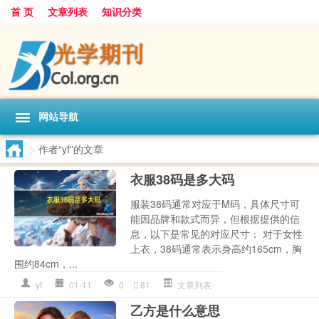
首 页
文章列表
知识分类
网站导航
>
作者“yf”的文章
衣服38码是多大码
服装38码通常对应于M码，具体尺寸可
能因品牌和款式而异，但根据提供的信
息，以下是常见的对应尺寸： 对于女性
上衣，38码通常表示身高约165cm，胸
围约84cm，...
yf
01-11
0
81
文章列表
乙方是什么意思