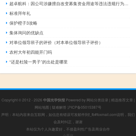
超卓航科：因公司涉嫌擅自改变募集资金用途等违法违规行为中国证监会决定对公司立案调查
标准拜年礼
保护橙子3攻略
集体询问的优缺点
对单位领导班子的评价（对本单位领导班子评价）
农村大年初四能开门吗
“还是杜陵一男子”的出处是哪里
Copyright © 2012 - 2026
中国光学快报
Powered by
网站分类目录
|
精选推荐文章
|
网站地图
|
疑难解答
沪ICP备05015387号
声明：本站内容来自互联网，如信息有错误可发邮件到f_fb#foxmail.com说明，我们
会及时纠正，谢谢
本站仅为个人兴趣爱好，不接盈利性广告及商业合作
小男孩