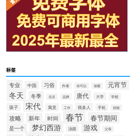
标签
元宵节
专业
习俗
中国
作者
你可以
保暖
冬天
唐代
冬季
大学
学校
北京
品牌
宋代
孩子
很多人
寓意
手机
工作
技能
春节
春节期间
攻略
新年
时间
梦幻西游
游戏
是一个
汤圆
父母