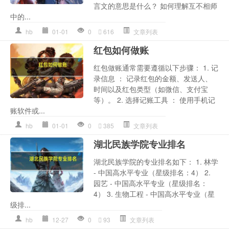
言文的意思是什么？ 如何理解互不相师
中的...
hb
01-01
0
616
文章列表
红包如何做账
红包做账通常需要遵循以下步骤： 1. 记
录信息 ： 记录红包的金额、发送人、
时间以及红包类型（如微信、支付宝
等）。 2. 选择记账工具 ： 使用手机记
账软件或...
hb
01-01
0
385
文章列表
湖北民族学院专业排名
湖北民族学院的专业排名如下： 1. 林学
- 中国高水平专业（星级排名：4） 2.
园艺 - 中国高水平专业（星级排名：
4） 3. 生物工程 - 中国高水平专业（星
级排...
hb
12-27
0
93
文章列表