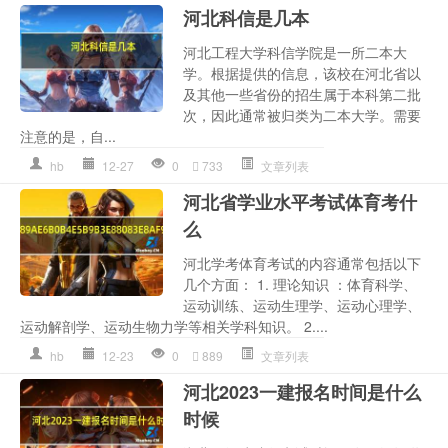
河北科信是几本
河北工程大学科信学院是一所二本大
学。根据提供的信息，该校在河北省以
及其他一些省份的招生属于本科第二批
次，因此通常被归类为二本大学。需要
注意的是，自...
hb
12-27
0
733
文章列表
河北省学业水平考试体育考什
么
河北学考体育考试的内容通常包括以下
几个方面： 1. 理论知识 ：体育科学、
运动训练、运动生理学、运动心理学、
运动解剖学、运动生物力学等相关学科知识。 2....
hb
12-23
0
889
文章列表
河北2023一建报名时间是什么
时候