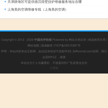
天津静海区可提供德贝得壁挂炉维修服务地址在哪
上海美的空调维修专线（上海美的空调）
Copyright © 2012 - 2026
中国光学快报
Powered by
网站分类目录
|
精选推荐文章
|
网站地图
|
疑难解答
沪ICP备05015387号
声明：本站内容来自互联网，如信息有错误可发邮件到f_fb#foxmail.com说明，我们
会及时纠正，谢谢
本站仅为个人兴趣爱好，不接盈利性广告及商业合作
小男孩