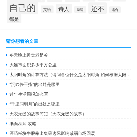
自己的
还不
诗人
英语
诗词
适合
都是
猜你想看的文章
冬天晚上睡觉老是冷
大连市面积多少平方公里
太阳时角的计算方法（请问各位什么是太阳时角 如何根据太阳时角来计算时间）
“沉吟停玉指”的出处是哪里
过年生活周报怎么写
“千里同明月”的出处是哪里
天衣无缝的故事简短（天衣无缝的故事）
纸面巫师 攻略
医药板块牛股辈出集采边际影响减弱市场回暖