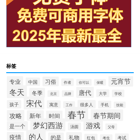
标签
元宵节
专业
习俗
中国
作者
你可以
保暖
冬天
唐代
冬季
大学
学校
北京
品牌
宋代
孩子
很多人
寓意
手机
工作
技能
春节
春节期间
攻略
新年
时间
梦幻西游
游戏
是一个
汤圆
父母
的人
疫情
礼物
的是
考试
红包
考生