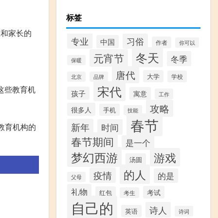
标签
生和家长的
专业
习俗
中国
作者
你可以
冬天
元宵节
冬季
保暖
唐代
大学
学校
北京
品牌
宋代
：这些教育机
孩子
寓意
工作
攻略
很多人
手机
技能
春节
新年
时间
教育机构的
春节期间
是一个
梦幻西游
游戏
汤圆
的人
疫情
的是
父母
礼物
考试
红包
考生
自己的
诗人
英语
诗词