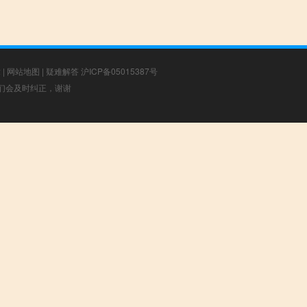
章
|
网站地图
|
疑难解答
沪ICP备05015387号
，我们会及时纠正，谢谢