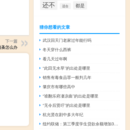
还不
都是
适合
猜你想看的文章
武汉回天门老家过年能行吗
下一篇
跳蚤怎么办
冬天穿什么西裤
看几天过年啊
“此田无水旱”的出处是哪里
销售有毒食品罪一般判几年
肇庆市有哪些高中
“谁翻乐府凄凉曲”的出处是哪里
“无令后贤吁”的出处是哪里
杭允贤在剧中多大年纪
纽约联储：第三季度学生贷款余额增加300亿美元达到1.6万亿美元