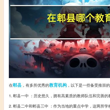
郫县
教育机构
在
，有多所优秀的
，以下是一些备受推崇的
1. 郫县一中 ：历史悠久，拥有高素质的教师队伍和完善
2. 郫县二中和郫县三中 ：作为当地的重点中学，这两所