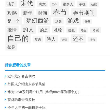
宋代
孩子
很多人
寓意
手机
工作
技能
春节
春节期间
攻略
新年
时间
梦幻西游
游戏
是一个
汤圆
父母
的人
疫情
礼物
的是
考试
红包
考生
自己的
还不
诗人
英语
诗词
适合
都是
猜你想看的文章
过年戴牙套吉利吗
外国人介绍山东春节风俗
华为nova系列哪个好用（华为nova系列哪个好）
茶杯猫寿命有多长
今年大年初一能扫房子吗