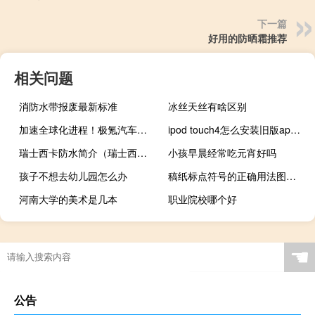
下一篇
好用的防晒霜推荐
相关问题
消防水带报废最新标准
冰丝天丝有啥区别
加速全球化进程！极氪汽车登陆中东四国 年内拿下8个国际主流市场
ipod touch4怎么安装旧版app（ipod touch4 越狱）
瑞士西卡防水简介（瑞士西卡防水官网）
小孩早晨经常吃元宵好吗
孩子不想去幼儿园怎么办
稿纸标点符号的正确用法图（稿纸）
河南大学的美术是几本
职业院校哪个好
☚
公告