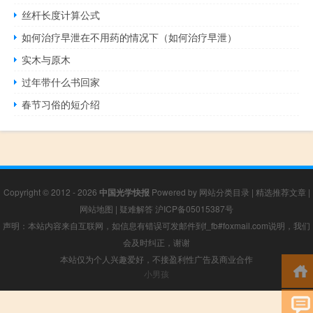
丝杆长度计算公式
如何治疗早泄在不用药的情况下（如何治疗早泄）
实木与原木
过年带什么书回家
春节习俗的短介绍
Copyright © 2012 - 2026
中国光学快报
Powered by
网站分类目录
|
精选推荐文章
|
网站地图
|
疑难解答
沪ICP备05015387号
声明：本站内容来自互联网，如信息有错误可发邮件到f_fb#foxmail.com说明，我们
会及时纠正，谢谢
本站仅为个人兴趣爱好，不接盈利性广告及商业合作
小男孩