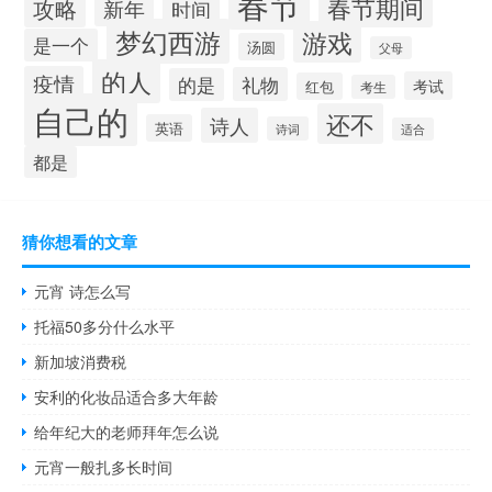
春节
春节期间
攻略
新年
时间
梦幻西游
游戏
是一个
汤圆
父母
的人
疫情
礼物
的是
考试
红包
考生
自己的
还不
诗人
英语
诗词
适合
都是
猜你想看的文章
元宵 诗怎么写
托福50多分什么水平
新加坡消费税
安利的化妆品适合多大年龄
给年纪大的老师拜年怎么说
元宵一般扎多长时间