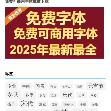
免费可商用字体批量下载
标签
元宵节
专业
习俗
中国
作者
你可以
保暖
冬天
唐代
冬季
大学
学校
北京
品牌
宋代
孩子
很多人
寓意
手机
工作
技能