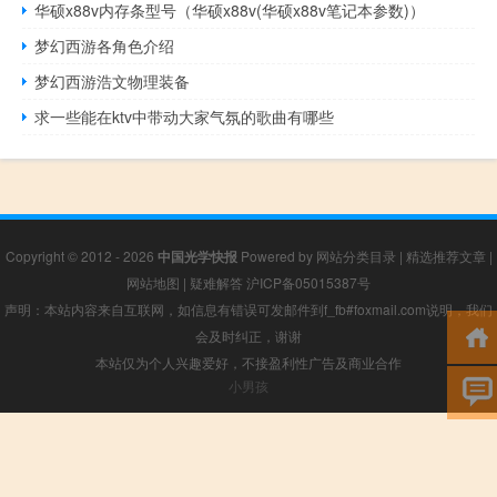
华硕x88v内存条型号（华硕x88v(华硕x88v笔记本参数)）
梦幻西游各角色介绍
梦幻西游浩文物理装备
求一些能在ktv中带动大家气氛的歌曲有哪些
Copyright © 2012 - 2026
中国光学快报
Powered by
网站分类目录
|
精选推荐文章
|
网站地图
|
疑难解答
沪ICP备05015387号
声明：本站内容来自互联网，如信息有错误可发邮件到f_fb#foxmail.com说明，我们
会及时纠正，谢谢
本站仅为个人兴趣爱好，不接盈利性广告及商业合作
小男孩