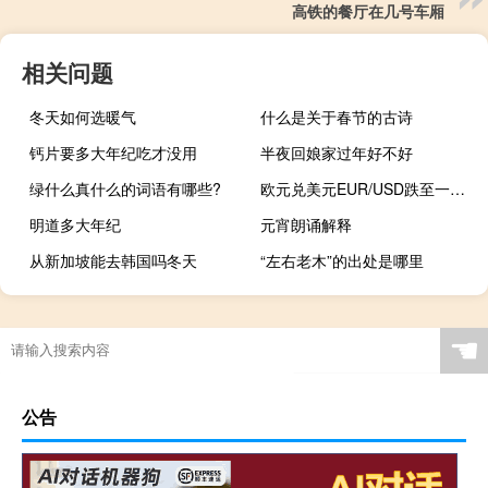
高铁的餐厅在几号车厢
相关问题
冬天如何选暖气
什么是关于春节的古诗
钙片要多大年纪吃才没用
半夜回娘家过年好不好
绿什么真什么的词语有哪些?
欧元兑美元EUR/USD跌至一周低位日内跌幅达0.3%
明道多大年纪
元宵朗诵解释
从新加坡能去韩国吗冬天
“左右老木”的出处是哪里
☚
公告