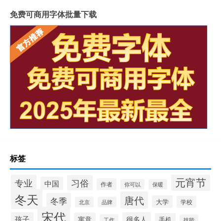
免费可商用字体批量下载
标签
元宵节
专业
习俗
中国
作者
你可以
保暖
冬天
唐代
冬季
大学
学校
北京
品牌
宋代
孩子
很多人
寓意
手机
工作
技能