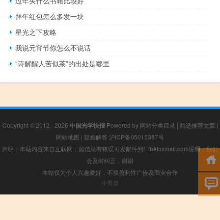
过年买什么书籍比较好
拜年红包怎么多发一块
星光之下攻略
我说元宵节你怎么不说话
“诗解醒人苦似茶”的出处是哪里
Copyright © 2012 - 2026
中国光学快报
Powered by
网站分类目录
|
精选推荐文章
|
网站地图
|
疑难解答
沪ICP备05015387号
声明：本站内容来自互联网，如信息有错误可发邮件到f_fb#foxmail.com说明，我们
会及时纠正，谢谢
本站仅为个人兴趣爱好，不接盈利性广告及商业合作
小男孩