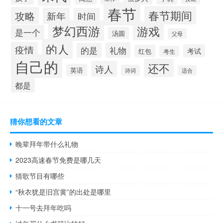
春节
春节期间
攻略
新年
时间
梦幻西游
游戏
是一个
汤圆
父母
的人
疫情
礼物
的是
考试
红包
考生
自己的
还不
诗人
英语
诗词
适合
都是
猜你想看的文章
晚辈拜年带什么礼物
2023高速春节免费是哪几天
猜歌节目有哪些
“秋衣犹是旧宫黄”的出处是哪里
十一号去拜年吃吗