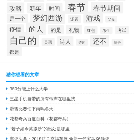
春节
春节期间
攻略
新年
时间
梦幻西游
游戏
是一个
汤圆
父母
的人
疫情
礼物
的是
考试
红包
考生
自己的
还不
诗人
英语
诗词
适合
都是
猜你想看的文章
350分能上什么大学
三星手机自带的所有铃声在哪里找
滑雪比赛怕下雨吗冬天
花都奇兵百度百科（花都奇兵）
“若子如今莫撒沙”的出处是哪里
车评头条：2019法兰克福车展 全新一代宝马X6静评