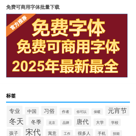
免费可商用字体批量下载
标签
元宵节
专业
习俗
中国
作者
你可以
保暖
冬天
唐代
冬季
大学
学校
北京
品牌
宋代
孩子
很多人
寓意
手机
工作
技能