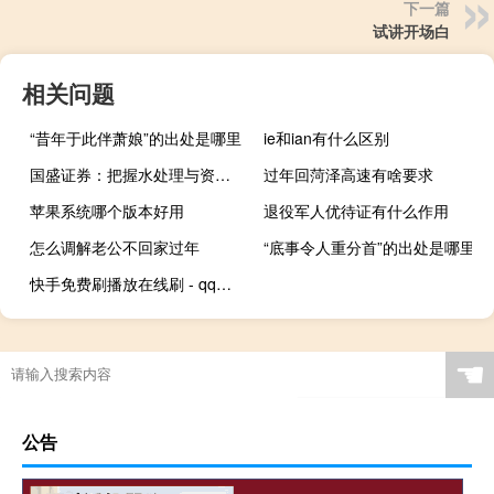
下一篇
试讲开场白
相关问题
“昔年于此伴萧娘”的出处是哪里
ie和ian有什么区别
国盛证券：把握水处理与资源化技术新机遇
过年回菏泽高速有啥要求
苹果系统哪个版本好用
退役军人优待证有什么作用
怎么调解老公不回家过年
“底事令人重分首”的出处是哪里
快手免费刷播放在线刷 - qq空间说说赞自助下单免费
☚
公告