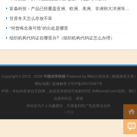
富淼科技：产品已经覆盖亚洲、欧洲、美洲、非洲和大洋洲等国际市场并在部分国家实现跨境人民币结算
甘蔗冬天怎么存放不坏
“何曾悔念身可惜”的出处是哪里
组织机构代码证在哪里办?（组织机构代码证怎么办理）
Copyright © 2012 - 2026
中国光学快报
Powered by
网站分类目录
|
精选推荐文章
|
网站地图
|
疑难解答
沪ICP备05015387号
声明：本站内容来自互联网，如信息有错误可发邮件到f_fb#foxmail.com说明，我们
会及时纠正，谢谢
本站仅为个人兴趣爱好，不接盈利性广告及商业合作
小男孩