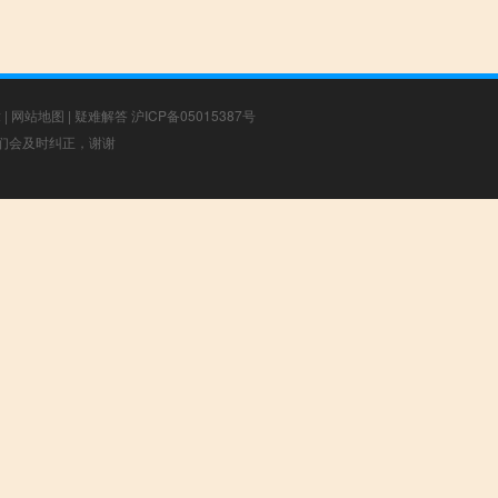
章
|
网站地图
|
疑难解答
沪ICP备05015387号
，我们会及时纠正，谢谢