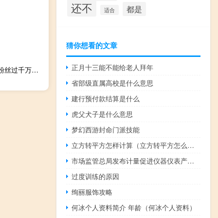
还不
都是
适合
猜你想看的文章
正月十三能不能给老人拜年
免费刷快手播放双击在线网站 - qq自动点赞神器免费_快手粉丝过千万意味着什么
省部级直属高校是什么意思
建行预付款结算是什么
虎父犬子是什么意思
梦幻西游封命门派技能
立方转平方怎样计算（立方转平方怎么算）
市场监管总局发布计量促进仪器仪表产业高质量发展指导意见
过度训练的原因
绚丽服饰攻略
何冰个人资料简介 年龄（何冰个人资料）