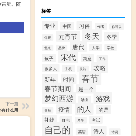
鱼雷艇。随
标签
专业
习俗
中国
作者
你可以
冬天
元宵节
冬季
保暖
唐代
大学
学校
北京
品牌
宋代
孩子
寓意
工作
攻略
很多人
手机
技能
春节
新年
时间
春节期间
是一个
梦幻西游
游戏
汤圆
下一篇
的人
疫情
的是
分有什么用
父母
礼物
考试
红包
考生
自己的
诗人
英语
诗词