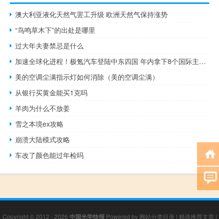
澳大利亚液化天然气罢工升级 欧洲天然气保持涨势
“鸟鸣草木下”的出处是哪里
过大年夫妻禁忌是什么
加速全球化进程！极氪汽车登陆中东四国 年内拿下8个国际主流市场
美的空调尘满指示灯如何消除（美的空调尘满）
从银行买黄金能买1克吗
羊肉为什么不放姜
雪之本境ex攻略
崩溃大陆模式攻略
车改了颜色能过年检吗
Copyright © 2012 - 2026
中国光学快报
Powered by
网站分类目录
|
精选推荐文章
|