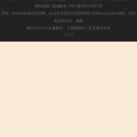
网站地图
|
疑难解答
沪ICP备05015387号
声明：本站内容来自互联网，如信息有错误可发邮件到f_fb#foxmail.com说明，我们
会及时纠正，谢谢
本站仅为个人兴趣爱好，不接盈利性广告及商业合作
小男孩