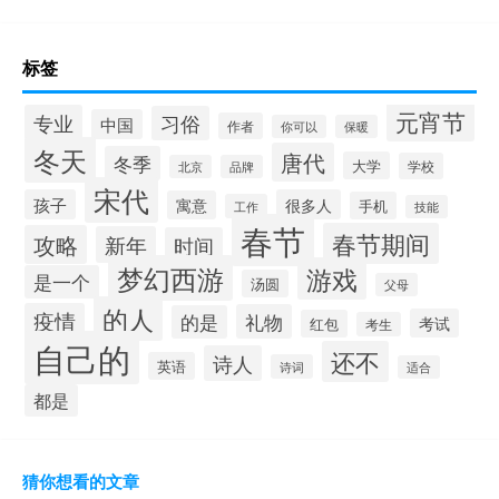
标签
元宵节
专业
习俗
中国
作者
你可以
保暖
冬天
唐代
冬季
大学
学校
北京
品牌
宋代
孩子
很多人
寓意
手机
工作
技能
春节
春节期间
攻略
新年
时间
梦幻西游
游戏
是一个
汤圆
父母
的人
疫情
礼物
的是
考试
红包
考生
自己的
还不
诗人
英语
诗词
适合
都是
猜你想看的文章